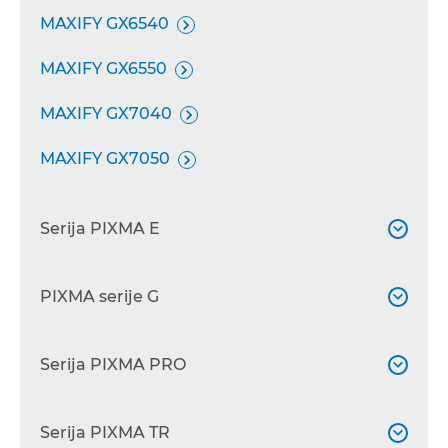
MAXIFY GX6540

MAXIFY GX6550

MAXIFY GX7040

MAXIFY GX7050

Serija PIXMA E

PIXMA E204
PIXMA serije G


PIXMA E3410

PIXMA G540
Serija PIXMA PRO


PIXMA E3340

PIXMA G550

PIXMA E3440
PIXMA PRO-200
Serija PIXMA TR


