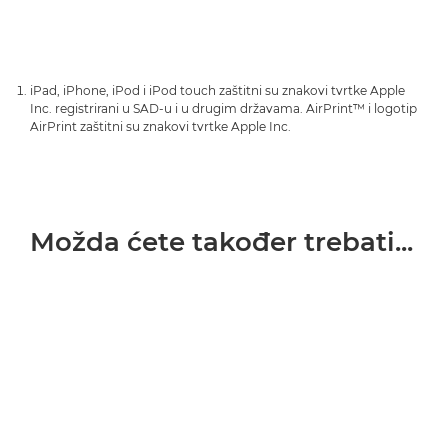
PIXMA G2560
PIXMA TR4751i


PIXMA TS3340

PIXMA G2570
PIXMA TR4755i


PIXMA TS3350

iPad, iPhone, iPod i iPod touch zaštitni su znakovi tvrtke Apple
PIXMA G3420
PIXMA TR4756i


Inc. registrirani u SAD-u i u drugim državama. AirPrint™ i logotip
PIXMA TS3351
AirPrint zaštitni su znakovi tvrtke Apple Inc.

PIXMA G3460
PIXMA TR7540


PIXMA TS3352

PIXMA G3470
PIXMA TR7550


PIXMA TS3355

PIXMA G3520
PIXMA TR7650
Možda ćete također trebati...


PIXMA TS3440

PIXMA G3560
PIXMA TR8540


PIXMA TS3450

PIXMA G3570
PIXMA TR8550


PIXMA TS3451

PIXMA G3571

PIXMA TS3452

PIXMA G3572

PIXMA TS3550i
