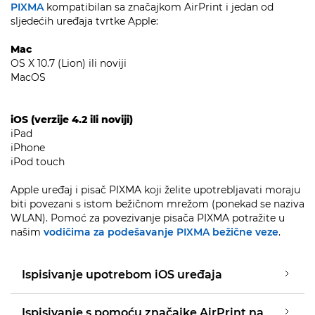
PIXMA
kompatibilan sa značajkom AirPrint i jedan od
sljedećih uređaja tvrtke Apple:
Mac
OS X 10.7 (Lion) ili noviji
MacOS
iOS (verzije 4.2 ili noviji)
iPad
iPhone
iPod touch
Apple uređaj i pisač PIXMA koji želite upotrebljavati moraju
biti povezani s istom bežičnom mrežom (ponekad se naziva
WLAN). Pomoć za povezivanje pisača PIXMA potražite u
našim
vodičima za podešavanje PIXMA bežične veze
.
Ispisivanje upotrebom iOS uređaja
Ispisivanje s pomoću značajke AirPrint na