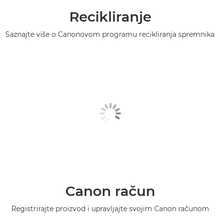
Recikliranje
PIXMA TS6150

Saznajte više o Canonovom programu recikliranja spremnika
PIXMA TS6151

PIXMA TS6240

PIXMA TS6250

PIXMA TS6251

PIXMA TS6340

PIXMA TS6340a

PIXMA TS6350

Canon račun
PIXMA TS6350a

Registrirajte proizvod i upravljajte svojim Canon računom
PIXMA TS6351
