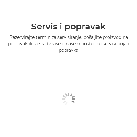
PIXMA TS5350i

Servis i popravak
PIXMA TS5351

Rezervirajte termin za servisiranje, pošaljite proizvod na
PIXMA TS5351a

popravak ili saznajte više o našem postupku servisiranja i
popravka
PIXMA TS5351i

PIXMA TS5352

PIXMA TS5352a

PIXMA TS5353

PIXMA TS5353a

PIXMA TS5355a

PIXMA TS6140
