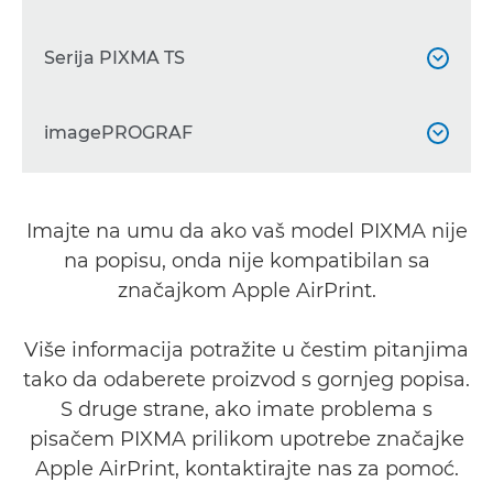
PIXMA G640

PIXMA E3640
PIXMA PRO-200S


PIXMA G650
PIXMA TR150
Serija PIXMA TS



PIXMA E4240

PIXMA G1420
PIXMA TR4540


PIXMA TS204
imagePROGRAF


PIXMA G1430
PIXMA TR4550


PIXMA TS205

PIXMA G1520
PIXMA TR4551
imagePROGRAF PRO-300



Imajte na umu da ako vaš model PIXMA nije
PIXMA TS304

PIXMA G1530
PIXMA TR4640
imagePROGRAF PRO-310
na popisu, onda nije kompatibilan sa



PIXMA TS704a

značajkom Apple AirPrint.
PIXMA G2420
PIXMA TR4645
imagePROGRAF PRO-1000



PIXMA TS705a

Više informacija potražite u čestim pitanjima
PIXMA G2460
PIXMA TR4650
imagePROGRAF PRO-1100



tako da odaberete proizvod s gornjeg popisa.
PIXMA TS3140

PIXMA G2470
PIXMA TR4651
S druge strane, ako imate problema s


PIXMA TS3150

pisačem PIXMA prilikom upotrebe značajke
PIXMA G2520
PIXMA TR4750i


Apple AirPrint, kontaktirajte nas za pomoć.
PIXMA TS3151
