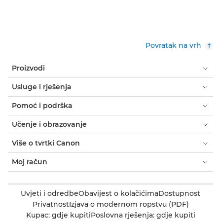
PIXMA TS6351a

PIXMA TS7440

Povratak na vrh
PIXMA TS7440a

Proizvodi
PIXMA TS7450
Usluge i rješenja

Pomoć i podrška
PIXMA TS7450a

Učenje i obrazovanje
PIXMA TS7450i

Više o tvrtki Canon
PIXMA TS7451

Moj račun
PIXMA TS7451a

Uvjeti i odredbe
Obavijest o kolačićima
Dostupnost
PIXMA TS7451i

Privatnost
Izjava o modernom ropstvu (PDF)
Kupac: gdje kupiti
Poslovna rješenja: gdje kupiti
PIXMA TS7640i
