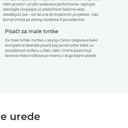
radni prostor i pružiti svestrane performanse. Ispisujte,
skenirajte i kopirajte uz praktičnost bežične veze,
obrađujući sve – od računa do kreativnih projekata – bez
kompromisa po pitanju kvalitete ili pouzdanosti.
Pisači za male tvrtke
Za male tvrtke i tvrtke u razvoju Canon osigurava kako
kompaktne laserske pisače koji jamče oštar tekst uz
pouzdanost vodeću u klasi, tako i tintne pisače koji
donose niske troškove po stranici i dugotrajne uštede.
le urede