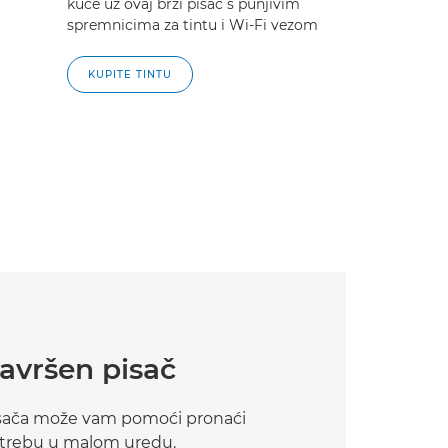
kuće uz ovaj brzi pisač s punjivim
spremnicima za tintu i Wi-Fi vezom
KUPITE TINTU
avršen pisač
pisača može vam pomoći pronaći
otrebu u malom uredu.