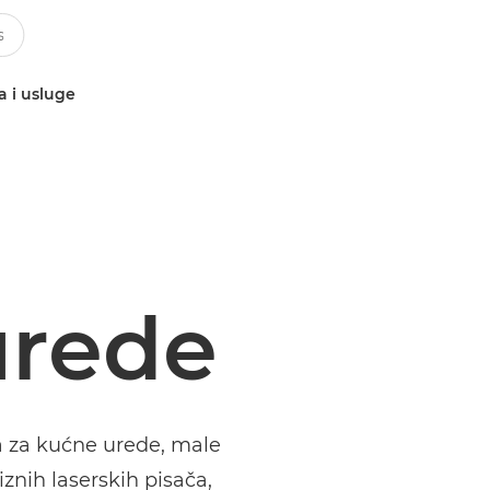
a i usluge
urede
a za kućne urede, male
znih laserskih pisača,