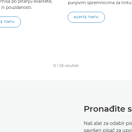
isa po pitanju kvalitete,
punjivim spremnicima za tintu
 ili pouzdanosti.
KUPITE TINTU
TE TINTU
12
/
28
rezultati
Pronađite s
Naš alat za odabir 
savršen pisač za up