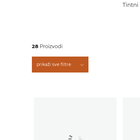
Tintni
28
Proizvodi
prikaži sve filtre