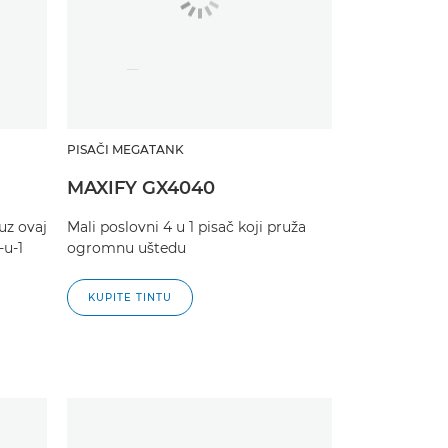
PISAČI MEGATANK
MAXIFY GX4040
uz ovaj
Mali poslovni 4 u 1 pisač koji pruža
-u-1
ogromnu uštedu
KUPITE TINTU