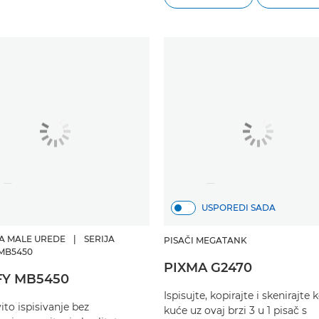
USPOREDI SADA
ZA MALE UREDE
|
SERIJA
PISAČI MEGATANK
MB5450
PIXMA G2470
FY MB5450
Ispisujte, kopirajte i skenirajte 
ito ispisivanje bez
kuće uz ovaj brzi 3 u 1 pisač s