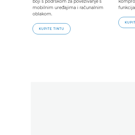
boji s podrškom za povezivanje s
komprom
mobilnim uređajima i računalnim
funkcija
oblakom.
KUPI
KUPITE TINTU