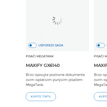
USPOREDI SADA
PISAČI MEGATANK
PISAČI 
MAXIFY GX6140
MAXIF
Brzo ispisujte poslovne dokumente
Brzo is
ovim isplativim punjivim pisačem
ovim is
MegaTank.
MegaTa
KUPITE TINTU
KUPI