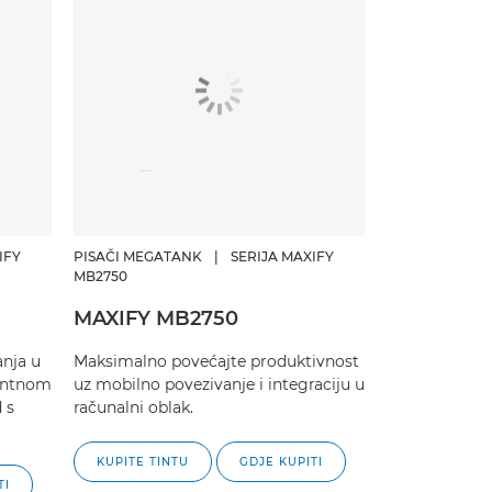
IFY
PISAČI MEGATANK
|
SERIJA MAXIFY
MB2750
MAXIFY MB2750
nja u
Maksimalno povećajte produktivnost
intnom
uz mobilno povezivanje i integraciju u
 s
računalni oblak.
KUPITE TINTU
GDJE KUPITI
TI