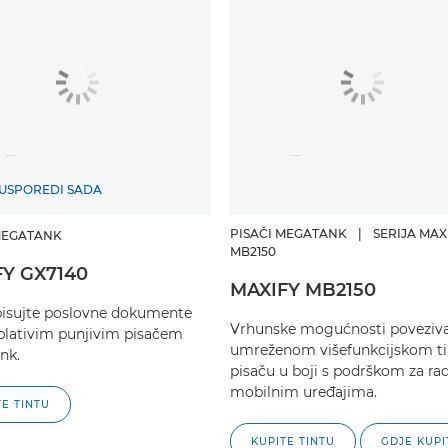
USPOREDI SADA
PISAČI MEGATANK
|
SERIJA MAX
MEGATANK
MB2150
Y GX7140
MAXIFY MB2150
pisujte poslovne dokumente
Vrhunske mogućnosti poveziva
plativim punjivim pisačem
umreženom višefunkcijskom t
nk.
pisaču u boji s podrškom za rad
mobilnim uređajima.
TE TINTU
KUPITE TINTU
GDJE KUPI