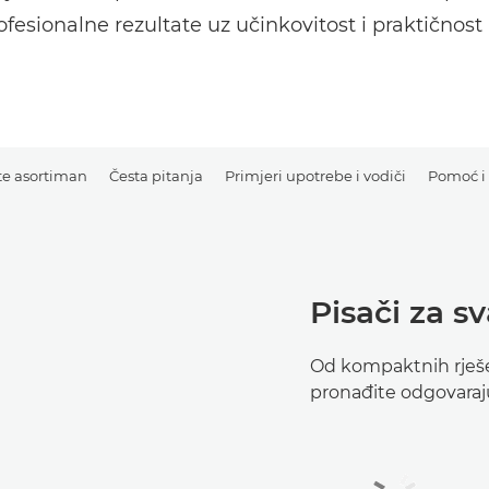
ofesionalne rezultate uz učinkovitost i praktičnost
ite asortiman
Česta pitanja
Primjeri upotrebe i vodiči
Pomoć i
Pisači za s
Od kompaktnih rješe
pronađite odgovaraju