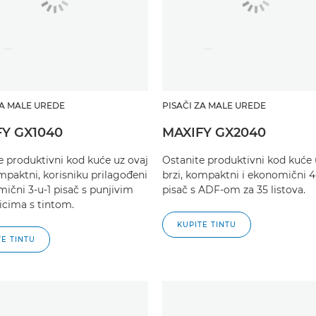
ZA MALE UREDE
PISAČI ZA MALE UREDE
FY GX1040
MAXIFY GX2040
e produktivni kod kuće uz ovaj
Ostanite produktivni kod kuće 
ompaktni, korisniku prilagođeni
brzi, kompaktni i ekonomični 4
mični 3-u-1 pisač s punjivim
pisač s ADF-om za 35 listova.
cima s tintom.
KUPITE TINTU
TE TINTU