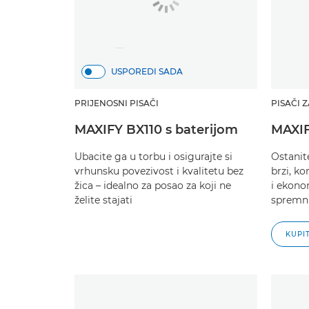
USPOREDI SADA
PRIJENOSNI PISAČI
PISAČI 
MAXIFY BX110 s baterijom
MAXI
Ubacite ga u torbu i osigurajte si
Ostanit
vrhunsku povezivost i kvalitetu bez
brzi, k
žica – idealno za posao za koji ne
i ekono
želite stajati
spremni
KUPI