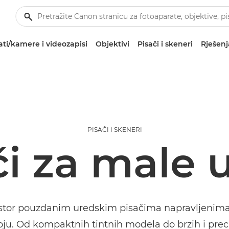
ti/kamere i videozapisi
Objektivi
Pisači i skeneri
Rješenj
PISAČI I SKENERI
či za male 
ostor pouzdanim uredskim pisačima napravljenim
voju. Od kompaktnih tintnih modela do brzih i preci