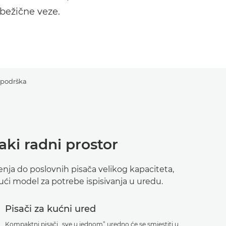
 bežične veze.
 podrška
vaki radni prostor
nja do poslovnih pisača velikog kapaciteta,
ći model za potrebe ispisivanja u uredu.
Pisači za kućni ured
Kompaktni pisači „sve u jednom” uredno će se smjestiti u