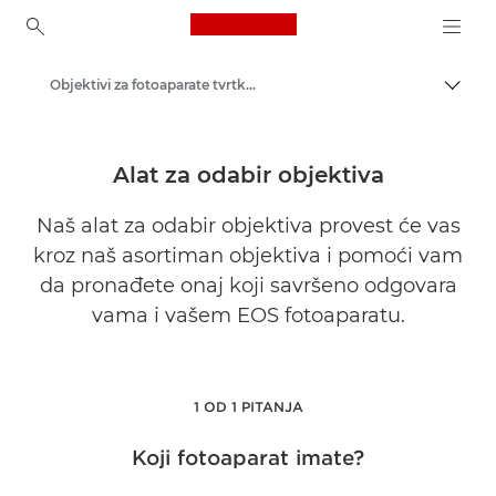
Canon Logo, back to ho
Objektivi za fotoaparate tvrtke Canon
Uklju
Canon
Alat za odabir objektiva
Naš alat za odabir objektiva provest će vas
kroz naš asortiman objektiva i pomoći vam
da pronađete onaj koji savršeno odgovara
vama i vašem EOS fotoaparatu.
1 OD 1 PITANJA
Koji fotoaparat imate?