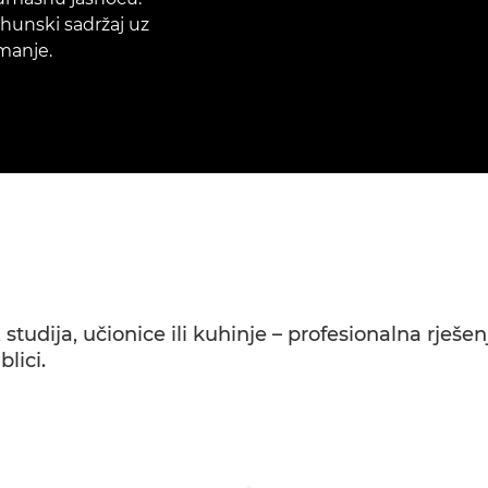
vrhunski sadržaj uz
manje.
, studija, učionice ili kuhinje – profesionalna rješ
lici.