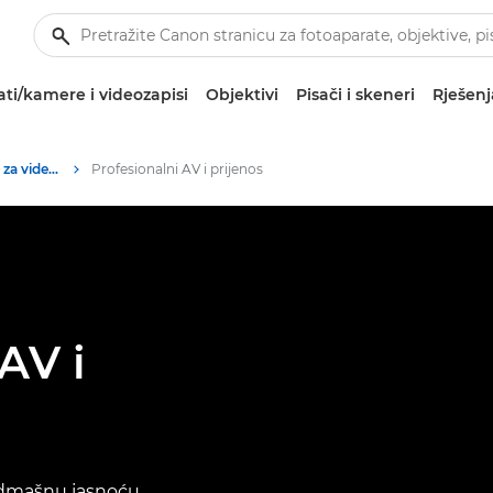
ti/kamere i videozapisi
Objektivi
Pisači i skeneri
Rješenj
Profesionalna rješenja za videozapise
Profesionalni AV i prijenos
AV i
admašnu jasnoću.