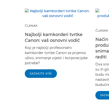
ČLANAK
ČLANAK
Najbolji kamkorderi tvrtke
Način 
Canon: vaš osnovni vodič
produ
Koji je najbolji profesionalni
snima
kamkorder tvrtke Canon za prijenos
raditi
uživo, snimanje vijesti i korporacijske
potrebe?
Dva sni
su ih gl
SAZNAJTE VIŠE
budu ino
nastavil
budućno
SAZNA