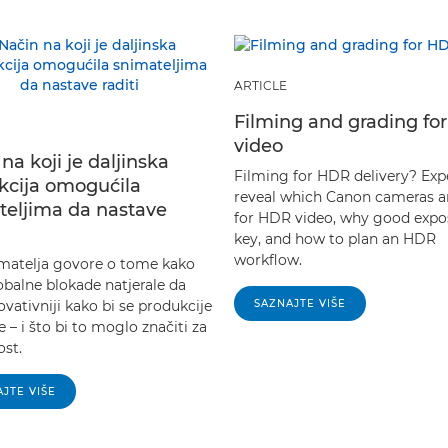
ARTICLE
Filming and grading fo
video
na koji je daljinska
Filming for HDR delivery? Exp
kcija omogućila
reveal which Canon cameras a
teljima da nastave
for HDR video, why good expos
key, and how to plan an HDR
workflow.
matelja govore o tome kako
obalne blokade natjerale da
vativniji kako bi se produkcije
SAZNAJTE VIŠE
e – i što bi to moglo značiti za
st.
JTE VIŠE