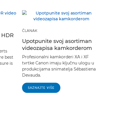
ČLANAK
r HDR
ARTICLE
Upotpunite svoj asortiman
Top tips 
videozapisa kamkorderom
erts
corporat
Profesionalni kamkorderi XA i XF
re best
clients 
tvrtke Canon imaju ključnu ulogu u
ure is
produkcijama snimatelja Sébastiena
Videograph
Devauda.
Simeon Quar
practices w
corporate c
SAZNAJTE VIŠE
to finished 
SAZNAJTE