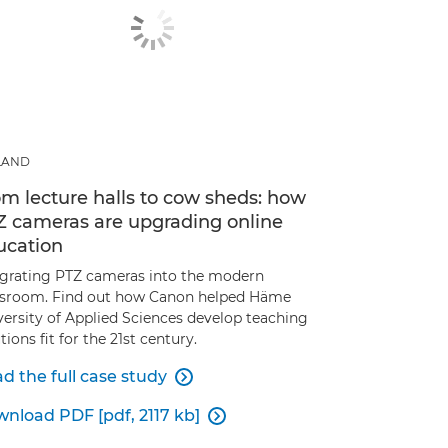
LAND
m lecture halls to cow sheds: how
Z cameras are upgrading online
ucation
egrating PTZ cameras into the modern
ssroom. Find out how Canon helped Häme
versity of Applied Sciences develop teaching
tions fit for the 21st century.
d the full case study

nload PDF [pdf, 2117 kb]
