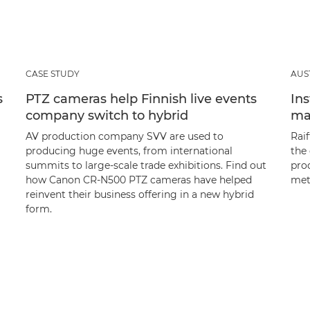
CASE STUDY
AUS
s
PTZ cameras help Finnish live events
Ins
company switch to hybrid
ma
AV production company SVV are used to
Rai
producing huge events, from international
the 
summits to large-scale trade exhibitions. Find out
prod
how Canon CR-N500 PTZ cameras have helped
met
reinvent their business offering in a new hybrid
form.