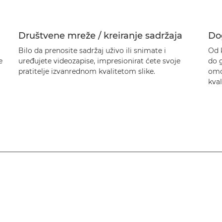
Društvene mreže / kreiranje sadržaja
Do
Bilo da prenosite sadržaj uživo ili snimate i
Od k
e
uređujete videozapise, impresionirat ćete svoje
do g
pratitelje izvanrednom kvalitetom slike.
omo
kval