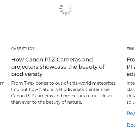
CASE STUDY
FIN
How Canon PTZ Cameras and
Fro
projectors showcase the beauty of
PT
biodiversity
ed
urn
From T-rex bones to out-of-this-world meteorites,
Int
find out how Naturalis Biodiversity Center uses
cla
Canon PTZ cameras and projectors to get closer
Uni
than ever to the beauty of nature.
solu
Rea
Dow