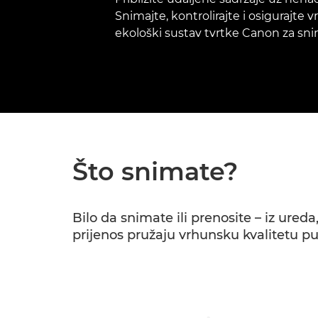
Snimajte, kontrolirajte i osigurajte 
ekološki sustav tvrtke Canon za sni
Što snimate?
Bilo da snimate ili prenosite – iz ureda
prijenos pružaju vrhunsku kvalitetu pub