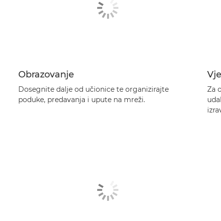
Obrazovanje
Vj
Dosegnite dalje od učionice te organizirajte
Za 
poduke, predavanja i upute na mreži.
uda
izr