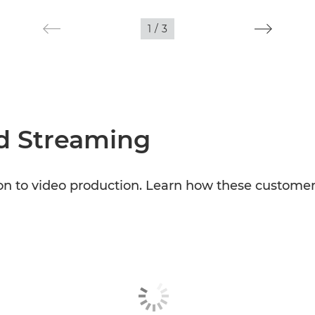
1
/
3
nd Streaming
on to video production. Learn how these custome