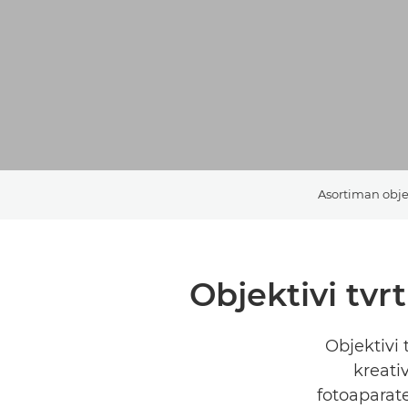
Asortiman obje
Objektivi tvr
Objektivi 
kreati
fotoaparat