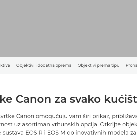
ktiva
Objektivi i dodatna oprema
Objektivi prema tipu
Prona
tke Canon za svako kućiš
tvrtke Canon omogućuju vam širi prikaz, približav
vnost uz asortiman vrhunskih opcija. Otkrijte objek
e sustava EOS R i EOS M do inovativnih modela z