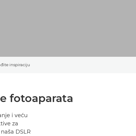
đite inspiraciju
te fotoaparata
anje i veću
tive za
a naša DSLR