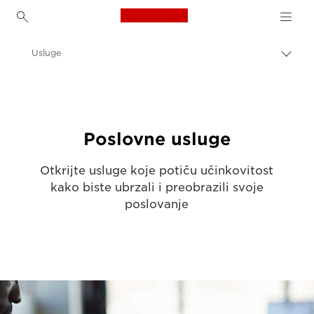
Canon Logo, back to h
Usluge
Uklju
trag
Canon
Rješenja i usluge
Poslovne usluge
Otkrijte usluge koje potiču učinkovitost
kako biste ubrzali i preobrazili svoje
poslovanje