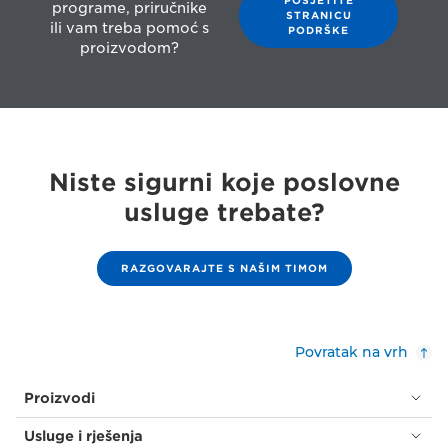
programe, priručnike
STRANICU
ili vam treba pomoć s
PODRŠKE
proizvodom?
Niste sigurni koje poslovne
usluge trebate?
RAZGOVARAJTE S NAŠIM TIMOM
Povratak na vrh
Proizvodi
Usluge i rješenja