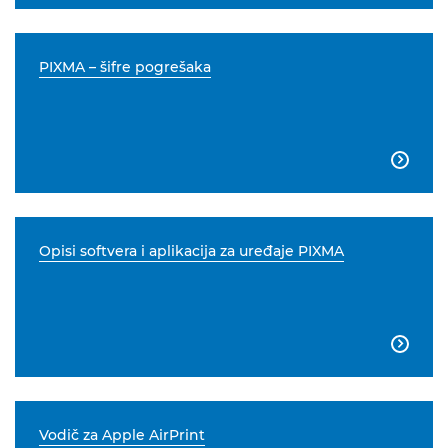
PIXMA – šifre pogrešaka

Opisi softvera i aplikacija za uređaje PIXMA

Vodič za Apple AirPrint