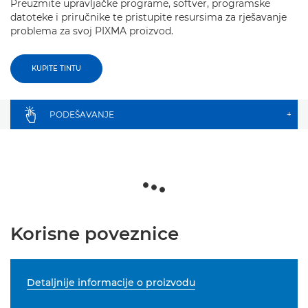
Preuzmite upravljačke programe, softver, programske
datoteke i priručnike te pristupite resursima za rješavanje
problema za svoj PIXMA proizvod.
KUPITE TINTU
PODEŠAVANJE
+
Korisne poveznice
Detaljnije informacije o proizvodu