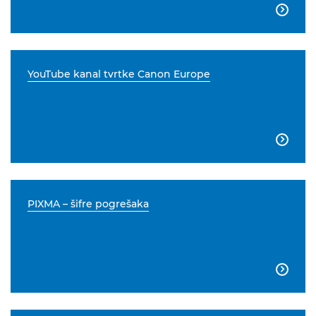

YouTube kanal tvrtke Canon Europe

PIXMA – šifre pogrešaka
