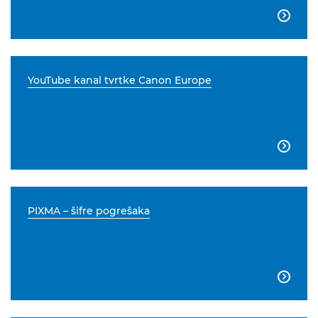

YouTube kanal tvrtke Canon Europe

PIXMA – šifre pogrešaka
