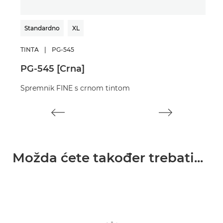
Standardno
XL
St
TINTA
|
PG-545
TIN
PG-545 [Crna]
CL-
Spremnik FINE s crnom tintom
Spr
Možda ćete također trebati...