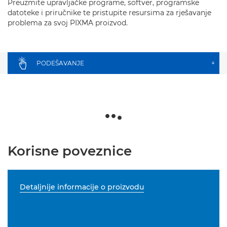
Preuzmite upravljačke programe, softver, programske
datoteke i priručnike te pristupite resursima za rješavanje
problema za svoj PIXMA proizvod.
PODEŠAVANJE
+
Korisne poveznice
Detaljnije informacije o proizvodu