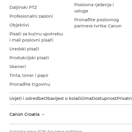
Poslovna rješenja i
Daljinski PTZ
usluge
Profesionalni zasloni
Pronađite poslovnog
Objektivi
partnera tvrtke Canon
Pisači za kućnu upotrebu
i mali poslovni pisači
Uredski pisači
Produkcijski pisači
Skeneri
Tinta, toner i papir
Pronađite trgovinu
Uvjeti i odredbe
Obavijest o kolačićima
Dostupnost
Privatn
Canon Croatia
Autorska prava 2026. Sva prava pridržana.