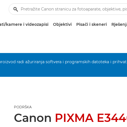
ti/kamere i videozapisi
Objektivi
Pisači i skeneri
Rješenj
 proizvod radi ažuriranja softvera i programskih datoteka i prihvat
PODRŠKA
Canon
PIXMA E344