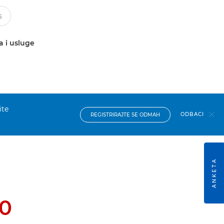
a i usluge
ite
ODBACI
REGISTRIRAJTE SE ODMAH
ANKETA
0