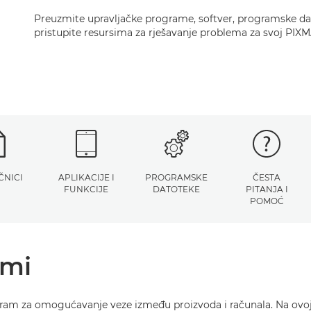
Preuzmite upravljačke programe, softver, programske dat
pristupite resursima za rješavanje problema za svoj PIXM
ČNICI
APLIKACIJE I
PROGRAMSKE
ČESTA
FUNKCIJE
DATOTEKE
PITANJA I
POMOĆ
ami
gram za omogućavanje veze između proizvoda i računala. Na ovoj