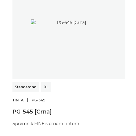
Standardno
XL
St
TINTA
|
PG-545
TIN
PG-545 [Crna]
CL-
Spremnik FINE s crnom tintom
Spr