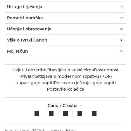
Usluge i rješenja
Pomoć i podrška
Učenje i obrazovanje
Više o tvrtki Canon
Moj račun
Uvjeti i odredbe
Obavijest o kolačićima
Dostupnost
Privatnost
Izjava o modernom ropstvu (PDF)
Kupac: gdje kupiti
Poslovna rješenja: gdje kupiti
Postavke kolačića
Canon Croatia
Autorska prava 2026. Sva prava pridržana.