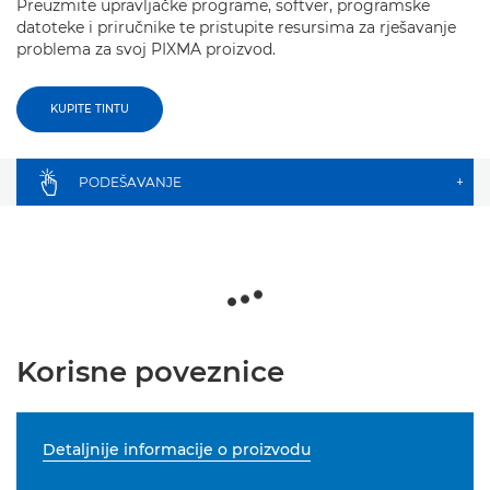
Preuzmite upravljačke programe, softver, programske
datoteke i priručnike te pristupite resursima za rješavanje
problema za svoj PIXMA proizvod.
KUPITE TINTU
PODEŠAVANJE
+
Korisne poveznice
Detaljnije informacije o proizvodu