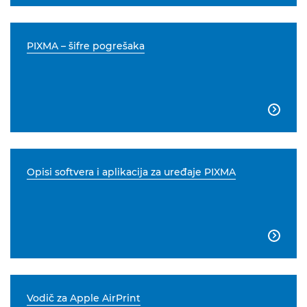
PIXMA – šifre pogrešaka

Opisi softvera i aplikacija za uređaje PIXMA

Vodič za Apple AirPrint