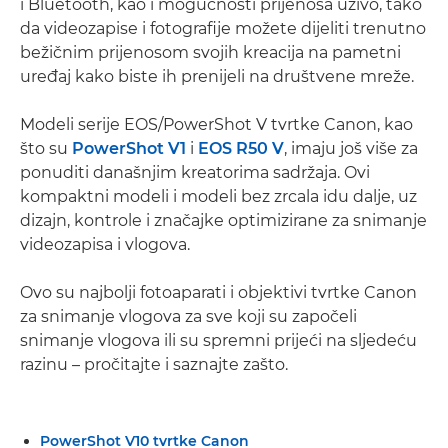
i Bluetooth, kao i mogućnosti prijenosa uživo, tako
da videozapise i fotografije možete dijeliti trenutno
bežičnim prijenosom svojih kreacija na pametni
uređaj kako biste ih prenijeli na društvene mreže.
Modeli serije EOS/PowerShot V tvrtke Canon, kao
što su
PowerShot V1
i
EOS R50 V
, imaju još više za
ponuditi današnjim kreatorima sadržaja. Ovi
kompaktni modeli i modeli bez zrcala idu dalje, uz
dizajn, kontrole i značajke optimizirane za snimanje
videozapisa i vlogova.
Ovo su najbolji fotoaparati i objektivi tvrtke Canon
za snimanje vlogova za sve koji su započeli
snimanje vlogova ili su spremni prijeći na sljedeću
razinu – pročitajte i saznajte zašto.
PowerShot V10 tvrtke Canon