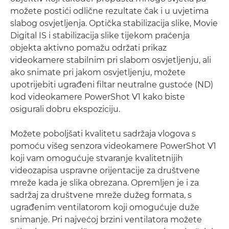
možete postići odlične rezultate čak i u uvjetima
slabog osvjetljenja. Optička stabilizacija slike, Movie
Digital IS i stabilizacija slike tijekom praćenja
objekta aktivno pomažu održati prikaz
videokamere stabilnim pri slabom osvjetljenju, ali
ako snimate pri jakom osvjetljenju, možete
upotrijebiti ugrađeni filtar neutralne gustoće (ND)
kod videokamere PowerShot V1 kako biste
osigurali dobru ekspoziciju.
Možete poboljšati kvalitetu sadržaja vlogova s
pomoću višeg senzora videokamere PowerShot V1
koji vam omogućuje stvaranje kvalitetnijih
videozapisa uspravne orijentacije za društvene
mreže kada je slika obrezana. Opremljen je i za
sadržaj za društvene mreže dužeg formata, s
ugrađenim ventilatorom koji omogućuje duže
snimanje. Pri najvećoj brzini ventilatora možete