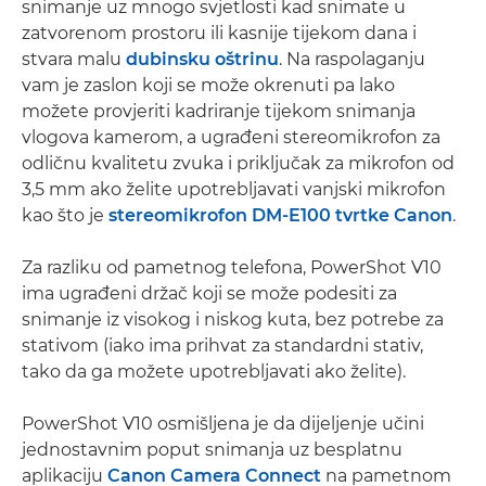
snimanje uz mnogo svjetlosti kad snimate u
zatvorenom prostoru ili kasnije tijekom dana i
stvara malu
dubinsku oštrinu
. Na raspolaganju
vam je zaslon koji se može okrenuti pa lako
možete provjeriti kadriranje tijekom snimanja
vlogova kamerom, a ugrađeni stereomikrofon za
odličnu kvalitetu zvuka i priključak za mikrofon od
3,5 mm ako želite upotrebljavati vanjski mikrofon
kao što je
stereomikrofon DM-E100 tvrtke Canon
.
Za razliku od pametnog telefona, PowerShot V10
ima ugrađeni držač koji se može podesiti za
snimanje iz visokog i niskog kuta, bez potrebe za
stativom (iako ima prihvat za standardni stativ,
tako da ga možete upotrebljavati ako želite).
PowerShot V10 osmišljena je da dijeljenje učini
jednostavnim poput snimanja uz besplatnu
aplikaciju
Canon Camera Connect
na pametnom