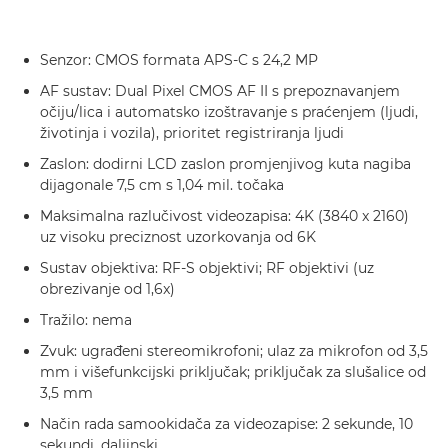
Senzor: CMOS formata APS-C s 24,2 MP
AF sustav: Dual Pixel CMOS AF II s prepoznavanjem
očiju/lica i automatsko izoštravanje s praćenjem (ljudi,
životinja i vozila), prioritet registriranja ljudi
Zaslon: dodirni LCD zaslon promjenjivog kuta nagiba
dijagonale 7,5 cm s 1,04 mil. točaka
Maksimalna razlučivost videozapisa: 4K (3840 x 2160)
uz visoku preciznost uzorkovanja od 6K
Sustav objektiva: RF-S objektivi; RF objektivi (uz
obrezivanje od 1,6x)
Tražilo: nema
Zvuk: ugrađeni stereomikrofoni; ulaz za mikrofon od 3,5
mm i višefunkcijski priključak; priključak za slušalice od
3,5 mm
Način rada samookidača za videozapise: 2 sekunde, 10
sekundi, daljinski