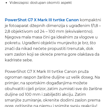
Videozapisi: dostupan okomiti aspekt
PowerShot G7 X Mark III tvrtke Canon
kompaktni
je fotoaparat džepnih dimenzija s ugrađenim f/1,8 –
2,8 objektivom od 24 – 100 mm (ekvivalentno).
Njegova mala masa čini ga idealnim za vlogove u
pokretu. Ugrađeni objektiv munjevito je brz, što
znači da nikad nećete propustiti trenutak, dok
vam zaslon koji se okreće prema gore olakšava da
kadrirate sebe.
PowerShot G7 X Mark III tvrtke Canon pruža
ogroman raspon žarišne duljine uz velik doseg. Na
primjer, na sportskim događanjima možete
obuhvatiti cijeli prizor, zatim zumirati sve do žarišne
duljine od 100 mm i zabilježiti akciju. Zatim
smanjite zumiranje, okrenite dodirni zaslon prema
gore, pritisnite na njemu i snimite svoju reakciju!