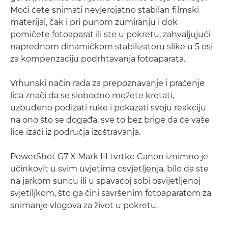
Moći ćete snimati nevjerojatno stabilan filmski
materijal, čak i pri punom zumiranju i dok
pomičete fotoaparat ili ste u pokretu, zahvaljujući
naprednom dinamičkom stabilizatoru slike u 5 osi
za kompenzaciju podrhtavanja fotoaparata.
Vrhunski način rada za prepoznavanje i praćenje
lica znači da se slobodno možete kretati,
uzbuđeno podizati ruke i pokazati svoju reakciju
na ono što se događa, sve to bez brige da će vaše
lice izaći iz područja izoštravanja.
PowerShot G7 X Mark III tvrtke Canon iznimno je
učinkovit u svim uvjetima osvjetljenja, bilo da ste
na jarkom suncu ili u spavaćoj sobi osvijetljenoj
svjetiljkom, što ga čini savršenim fotoaparatom za
snimanje vlogova za život u pokretu.