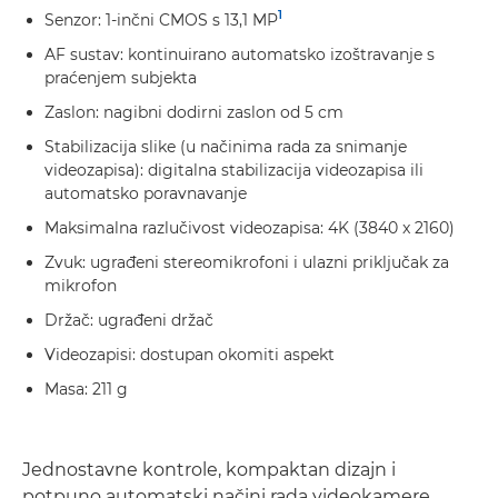
1
Senzor: 1-inčni CMOS s 13,1 MP
AF sustav: kontinuirano automatsko izoštravanje s
praćenjem subjekta
Zaslon: nagibni dodirni zaslon od 5 cm
Stabilizacija slike (u načinima rada za snimanje
videozapisa): digitalna stabilizacija videozapisa ili
automatsko poravnavanje
Maksimalna razlučivost videozapisa: 4K (3840 x 2160)
Zvuk: ugrađeni stereomikrofoni i ulazni priključak za
mikrofon
Držač: ugrađeni držač
Videozapisi: dostupan okomiti aspekt
Masa: 211 g
Jednostavne kontrole, kompaktan dizajn i
potpuno automatski načini rada videokamere