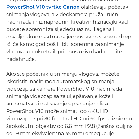
PowerShot V10 tvrtke Canon
olakšavaju početak
snimanja vlogova, a videokamera pruža i ručni
način rada i niz naprednih kreativnih značajki kad
budete spremni za sljedeću razinu. Lagana i
dovoljno kompaktna da jednostavno stane u džep,
ići će kamo god pošli i biti spremna za snimanje
vlogova u pokretu ili prijenos uživo kad osjetite
nadahnuće.
Ako ste početnik u snimanju vlogova, možete
iskoristiti način rada automatskog snimanja
videozapisa kamere PowerShot V10, način rada
snimanja videozapisa za uljepšavanje kože i
automatsko izoštravanje s praćenjem lica.
PowerShot V10 može snimati do 4K UHD
videozapise pri 30 fps i Full HD pri 60 fps, a iznimno
širokokutni objektiv od 6,6 mm f/2.8 (žarišna duljina
od 19 mm ekvivalentna 35 mm) omogućuje