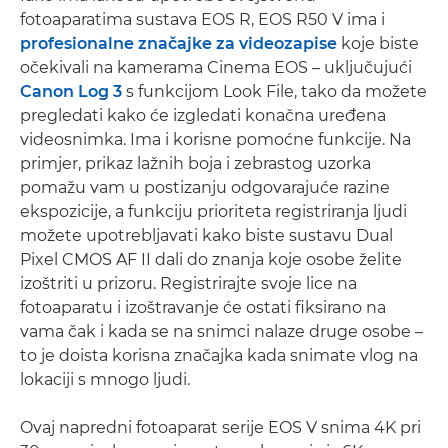
fotoaparatima sustava EOS R, EOS R50 V ima i
profesionalne značajke za videozapise
koje biste
očekivali na kamerama Cinema EOS – uključujući
Canon Log 3
s funkcijom Look File, tako da možete
pregledati kako će izgledati konačna uređena
videosnimka. Ima i korisne pomoćne funkcije. Na
primjer, prikaz lažnih boja i zebrastog uzorka
pomažu vam u postizanju odgovarajuće razine
ekspozicije, a funkciju prioriteta registriranja ljudi
možete upotrebljavati kako biste sustavu Dual
Pixel CMOS AF II dali do znanja koje osobe želite
izoštriti u prizoru. Registrirajte svoje lice na
fotoaparatu i izoštravanje će ostati fiksirano na
vama čak i kada se na snimci nalaze druge osobe –
to je doista korisna značajka kada snimate vlog na
lokaciji s mnogo ljudi.
Ovaj napredni fotoaparat serije EOS V snima 4K pri