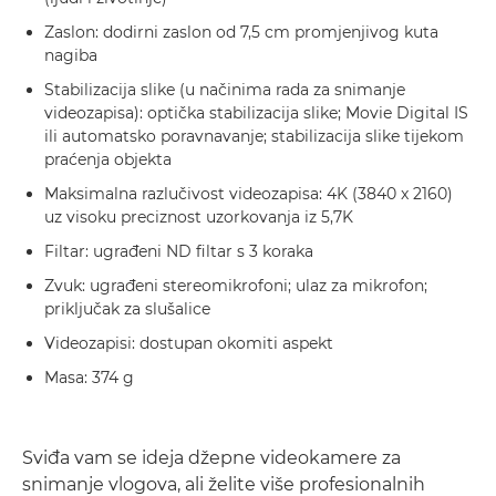
Zaslon: dodirni zaslon od 7,5 cm promjenjivog kuta
nagiba
Stabilizacija slike (u načinima rada za snimanje
videozapisa): optička stabilizacija slike; Movie Digital IS
ili automatsko poravnavanje; stabilizacija slike tijekom
praćenja objekta
Maksimalna razlučivost videozapisa: 4K (3840 x 2160)
uz visoku preciznost uzorkovanja iz 5,7K
Filtar: ugrađeni ND filtar s 3 koraka
Zvuk: ugrađeni stereomikrofoni; ulaz za mikrofon;
priključak za slušalice
Videozapisi: dostupan okomiti aspekt
Masa: 374 g
Sviđa vam se ideja džepne videokamere za
snimanje vlogova, ali želite više profesionalnih