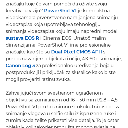
značajki koje će vam pomoći da oživite svoju
kreativnu viziju?
PowerShot V1
je kompaktna
videokamera prvenstveno namijenjena snimanju
videozapisa koja upotrebljava tehnologiju
snimanja videozapisa koju imaju napredni modeli
sustava EOS R
i Cinema EOS. Unatoč malim
dimenzijama, PowerShot V1 ima profesionalne
značajke kao što su
Dual Pixel CMOS AF II
s
prepoznavanjem objekata i očiju, 4K 60p snimanje,
Canon Log 3
za profesionalno uređivanje boja u
postprodukciji i priključak za slušalice kako biste
mogli provjeriti razinu zvuka.
Zahvaljujući svom svestranom ugrađenom
objektivu sa zumiranjem od 16 – 50 mm f/2,8 – 4,5,
PowerShot V1 pruža iznimno širokokutni raspon za
snimanje vlogova u selfie stilu iz ispružene ruke i
zumira kada želite prikazati više detalja. To je oštar
objektiv koji također propušta mnogo svjetla pa