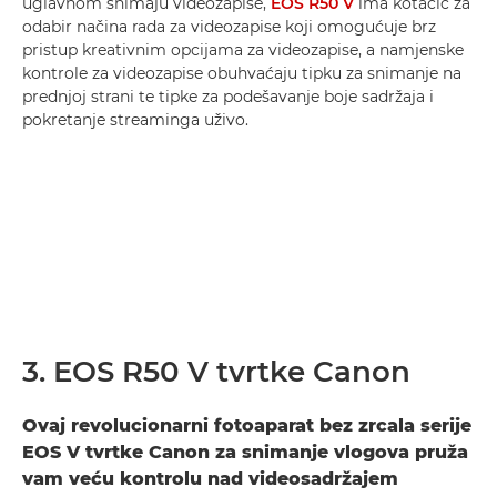
uglavnom snimaju videozapise,
EOS R50 V
ima kotačić za
odabir načina rada za videozapise koji omogućuje brz
pristup kreativnim opcijama za videozapise, a namjenske
kontrole za videozapise obuhvaćaju tipku za snimanje na
prednjoj strani te tipke za podešavanje boje sadržaja i
pokretanje streaminga uživo.
3. EOS R50 V tvrtke Canon
Ovaj revolucionarni fotoaparat bez zrcala serije
EOS V tvrtke Canon za snimanje vlogova pruža
vam veću kontrolu nad videosadržajem