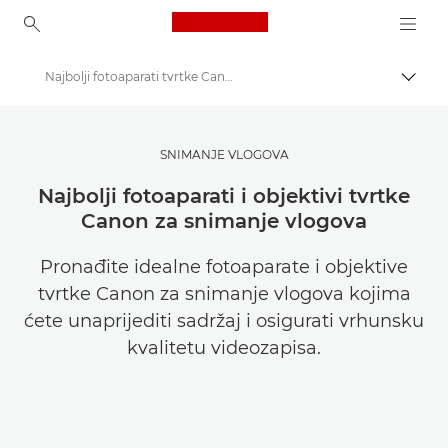
Canon Logo, back to ho
Najbolji fotoaparati tvrtke Canon za snimanje vlogova
Uklju
Canon
Pronađite inspiraciju | Savjeti za fotografiranje i ispisivanje te vodiči za kupce
SNIMANJE VLOGOVA
Savjeti i tehnike za fotografiju i ispisivanje
Najbolji fotoaparati i objektivi tvrtke
Canon za snimanje vlogova
Pronađite idealne fotoaparate i objektive
tvrtke Canon za snimanje vlogova kojima
ćete unaprijediti sadržaj i osigurati vrhunsku
kvalitetu videozapisa.