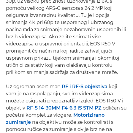
30p, uz visoku preciznost uzorkovanja iz 6K, s
pomoću velikog APS-C senzora s 24,2 MP koji
osigurava izvanrednu kvalitetu. Tu je i opcija
snimanja 4K pri 60p te usporenog i ubrzanog
načina rada za snimanje nezaboravnih usporenih ili
brzih videozapisa. Ako želite snimati više
videozapisa u uspravnoj orijentaciji, EOS R50 V
promijenit će način na koji radite zahvaljujući
uspravnom prikazu tijekom snimanja i okomitoj
utičnici za stativ koji vam olakšavaju kontrolu
prilikom snimanja sadržaja za društvene mreže.
Uz ogroman asortiman
RF i RF-S objektiva
koji
vam je na raspolaganju, svojim videozapisima
možete osigurati prepoznatljiv izgled. EOS R50 V i
objektiv
RF-S 14-30MM F4-6.3 IS STM PZ
odličan su
početni komplet za vlogere.
Motorizirano
zumiranje
na objektivu može se kontrolirati s
pomoću ručice za zumiranje s dvije brzine na