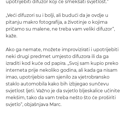
upotrijebiti difuzor koji će smekšati svjetlost.“
„Veći difuzori su i bolji, ali budući da je ovdje u
pitanju makro fotografija, a životinje o kojima
pričamo su malene, ne treba vam veliki difuzor“,
kaže.
Ako ga nemate, možete improvizirati i upotrijebiti
neki drugi predmet umjesto difuzora ili da ga
izraditi kod kuće od papira. „Svoj sam kupio preko
interneta prije nekoliko godina, ali kada ga nisam
imao, upotrijebio sam sjenilo za vjetrobransko
staklo automobila kako bih izbjegao sunčevu
svjetlost ljeti. Važno je da svjetlo bljeskalice učinite
mekšim, tako da vam treba nešto što će proširiti
svjetlo“, objašnjava Marc.