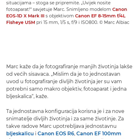
situacijama – stoga se pripremite. „Uvijek nosite
fotoaparat!“ savjetuje Marc. Snimljeno modelom
Canon
EOS-1D X Mark III
s objektivom
Canon EF 8-15mm f/4L
Fisheye USM
pri 15 mm, 1/5 s, f/9 i ISO800. © Marc Albiac
Marc kaže da je fotografiranje manjih životinja lakše
od većih sisavaca. „Mislim da je to jednostavan
uvod u fotografiranje divljih životinja jer su vam
potrebni samo makro objektiv, fotoaparat i jedna
bljeskalica“, kaže.
Ta jednostavna konfiguracija korisna je i za nove
snimatelje divljih životinja i za same životinje. Za
takve radove Marc upotrebljava jednostavnu
bljeskalicu
i
Canon EOS R6
,
Canon EF 100mm