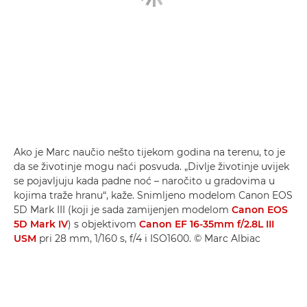
Ako je Marc naučio nešto tijekom godina na terenu, to je
da se životinje mogu naći posvuda. „Divlje životinje uvijek
se pojavljuju kada padne noć – naročito u gradovima u
kojima traže hranu“, kaže. Snimljeno modelom Canon EOS
5D Mark III (koji je sada zamijenjen modelom
Canon EOS
5D Mark IV
) s objektivom
Canon EF 16-35mm f/2.8L III
USM
pri 28 mm, 1/160 s, f/4 i ISO1600. © Marc Albiac