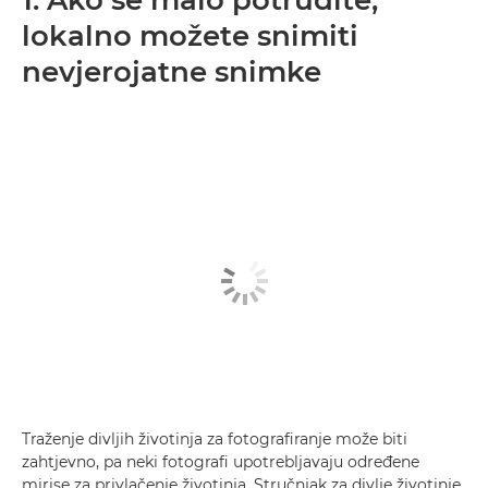
1. Ako se malo potrudite,
lokalno možete snimiti
nevjerojatne snimke
Traženje divljih životinja za fotografiranje može biti
zahtjevno, pa neki fotografi upotrebljavaju određene
mirise za privlačenje životinja. Stručnjak za divlje životinje