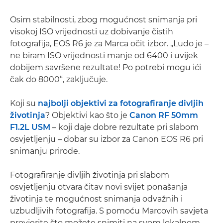
Osim stabilnosti, zbog mogućnost snimanja pri
visokoj ISO vrijednosti uz dobivanje čistih
fotografija, EOS R6 je za Marca očit izbor. „Ludo je –
ne biram ISO vrijednosti manje od 6400 i uvijek
dobijem savršene rezultate! Po potrebi mogu ići
čak do 8000“, zaključuje.
Koji su
najbolji objektivi za fotografiranje divljih
životinja
? Objektivi kao što je
Canon RF 50mm
F1.2L USM
– koji daje dobre rezultate pri slabom
osvjetljenju – dobar su izbor za Canon EOS R6 pri
snimanju prirode.
Fotografiranje divljih životinja pri slabom
osvjetljenju otvara čitav novi svijet ponašanja
životinja te mogućnost snimanja odvažnih i
uzbudljivih fotografija. S pomoću Marcovih savjeta
provjerite što možete snimiti na svom lokalnom