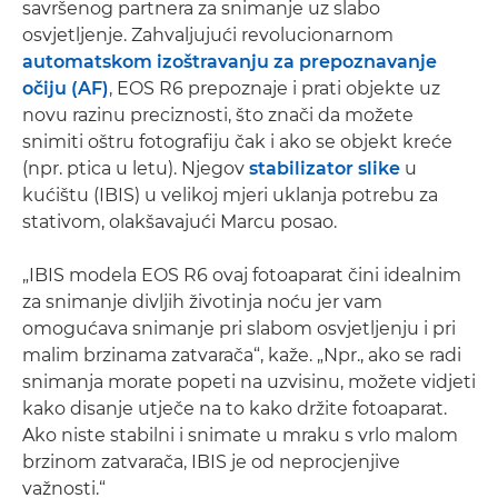
savršenog partnera za snimanje uz slabo
osvjetljenje. Zahvaljujući revolucionarnom
automatskom izoštravanju za prepoznavanje
očiju (AF)
, EOS R6 prepoznaje i prati objekte uz
novu razinu preciznosti, što znači da možete
snimiti oštru fotografiju čak i ako se objekt kreće
(npr. ptica u letu). Njegov
stabilizator slike
u
kućištu (IBIS) u velikoj mjeri uklanja potrebu za
stativom, olakšavajući Marcu posao.
„IBIS modela EOS R6 ovaj fotoaparat čini idealnim
za snimanje divljih životinja noću jer vam
omogućava snimanje pri slabom osvjetljenju i pri
malim brzinama zatvarača“, kaže. „Npr., ako se radi
snimanja morate popeti na uzvisinu, možete vidjeti
kako disanje utječe na to kako držite fotoaparat.
Ako niste stabilni i snimate u mraku s vrlo malom
brzinom zatvarača, IBIS je od neprocjenjive
važnosti.“