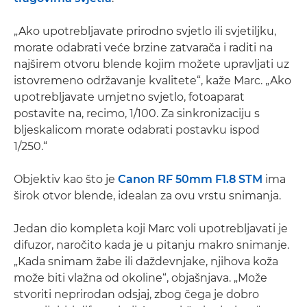
„Ako upotrebljavate prirodno svjetlo ili svjetiljku,
morate odabrati veće brzine zatvarača i raditi na
najširem otvoru blende kojim možete upravljati uz
istovremeno održavanje kvalitete“, kaže Marc. „Ako
upotrebljavate umjetno svjetlo, fotoaparat
postavite na, recimo, 1/100. Za sinkronizaciju s
bljeskalicom morate odabrati postavku ispod
1/250.“
Objektiv kao što je
Canon RF 50mm F1.8 STM
ima
širok otvor blende, idealan za ovu vrstu snimanja.
Jedan dio kompleta koji Marc voli upotrebljavati je
difuzor, naročito kada je u pitanju makro snimanje.
„Kada snimam žabe ili daždevnjake, njihova koža
može biti vlažna od okoline“, objašnjava. „Može
stvoriti neprirodan odsjaj, zbog čega je dobro