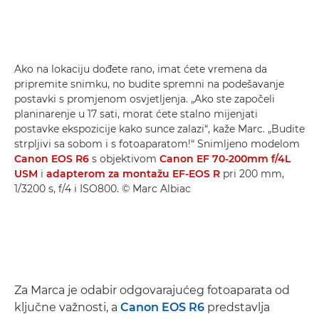
Ako na lokaciju dođete rano, imat ćete vremena da
pripremite snimku, no budite spremni na podešavanje
postavki s promjenom osvjetljenja. „Ako ste započeli
planinarenje u 17 sati, morat ćete stalno mijenjati
postavke ekspozicije kako sunce zalazi“, kaže Marc. „Budite
strpljivi sa sobom i s fotoaparatom!“ Snimljeno modelom
Canon EOS R6
s objektivom
Canon EF 70-200mm f/4L
USM
i
adapterom za montažu EF-EOS R
pri 200 mm,
1/3200 s, f/4 i ISO800. © Marc Albiac
Za Marca je odabir odgovarajućeg fotoaparata od
ključne važnosti, a
Canon EOS R6
predstavlja