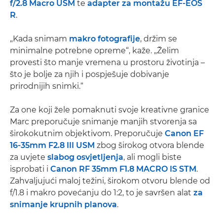
f/2.8 Macro USM
te
adapter za montažu EF-EOS
R
.
„Kada snimam
makro fotografije
, držim se
minimalne potrebne opreme“, kaže. „Želim
provesti što manje vremena u prostoru životinja –
što je bolje za njih i pospješuje dobivanje
prirodnijih snimki.“
Za one koji žele pomaknuti svoje kreativne granice
Marc preporučuje snimanje manjih stvorenja sa
širokokutnim objektivom. Preporučuje
Canon EF
16-35mm F2.8 III USM
zbog širokog otvora blende
za uvjete
slabog osvjetljenja
, ali mogli biste
isprobati i
Canon RF 35mm F1.8 MACRO IS STM
.
Zahvaljujući maloj težini, širokom otvoru blende od
f/1.8 i makro povećanju do 1:2, to je savršen alat
za
snimanje krupnih planova
.