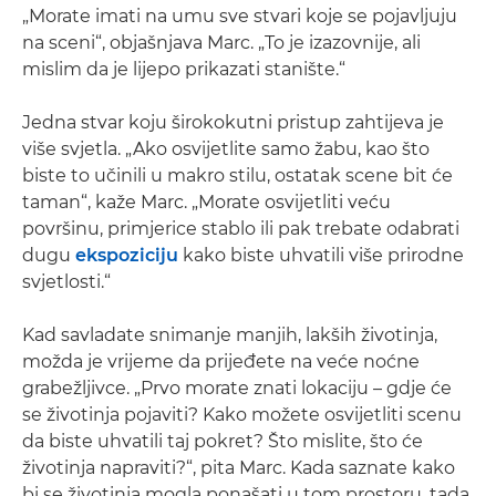
„Morate imati na umu sve stvari koje se pojavljuju
na sceni“, objašnjava Marc. „To je izazovnije, ali
mislim da je lijepo prikazati stanište.“
Jedna stvar koju širokokutni pristup zahtijeva je
više svjetla. „Ako osvijetlite samo žabu, kao što
biste to učinili u makro stilu, ostatak scene bit će
taman“, kaže Marc. „Morate osvijetliti veću
površinu, primjerice stablo ili pak trebate odabrati
dugu
ekspoziciju
kako biste uhvatili više prirodne
svjetlosti.“
Kad savladate snimanje manjih, lakših životinja,
možda je vrijeme da prijeđete na veće noćne
grabežljivce. „Prvo morate znati lokaciju – gdje će
se životinja pojaviti? Kako možete osvijetliti scenu
da biste uhvatili taj pokret? Što mislite, što će
životinja napraviti?“, pita Marc. Kada saznate kako
bi se životinja mogla ponašati u tom prostoru, tada