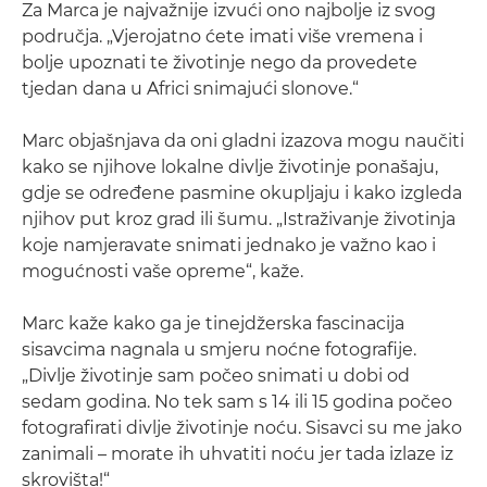
Za Marca je najvažnije izvući ono najbolje iz svog
područja. „Vjerojatno ćete imati više vremena i
bolje upoznati te životinje nego da provedete
tjedan dana u Africi snimajući slonove.“
Marc objašnjava da oni gladni izazova mogu naučiti
kako se njihove lokalne divlje životinje ponašaju,
gdje se određene pasmine okupljaju i kako izgleda
njihov put kroz grad ili šumu. „Istraživanje životinja
koje namjeravate snimati jednako je važno kao i
mogućnosti vaše opreme“, kaže.
Marc kaže kako ga je tinejdžerska fascinacija
sisavcima nagnala u smjeru noćne fotografije.
„Divlje životinje sam počeo snimati u dobi od
sedam godina. No tek sam s 14 ili 15 godina počeo
fotografirati divlje životinje noću. Sisavci su me jako
zanimali – morate ih uhvatiti noću jer tada izlaze iz
skrovišta!“