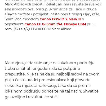
Marc Albiac voli gledati i čekati, ali ima i savjete za sve koji
žele isprobati ovaj pristup. „Primjerice, za lisice ili druge
sisavce možete upotrijebiti nešto poput ribljeg ulja“, kaže.
Snimljeno modelom
Canon EOS-1D X Mark III
s
objektivom
Canon EF 8-15mm f/4L Fisheye USM
pri 15
mm, 1/30 s, f/7,1 i ISO1600. © Marc Albiac
Marc vjeruje da snimanje na lokalnom području
treba smatrati prigodom da se potpuno
prepustite. Nije tajna da su najbolji radovi na ovom
polju često uradci profesionalaca koji provode
nekoliko mjeseci na lokaciji, tako da se prema
lokalnom području odnosite na taj način. Shvatite
ga ozbiljno i rezultati će stići.