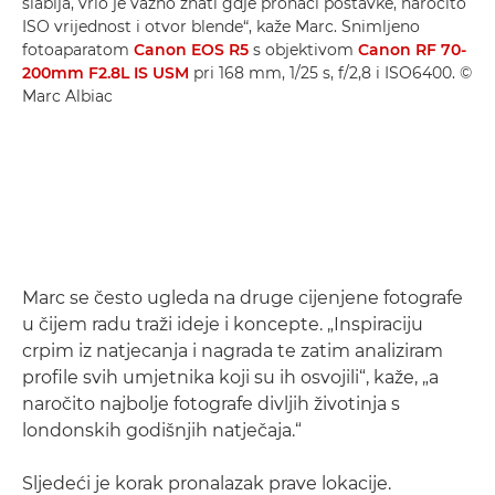
slabija, vrlo je važno znati gdje pronaći postavke, naročito
ISO vrijednost i otvor blende“, kaže Marc. Snimljeno
fotoaparatom
Canon EOS R5
s objektivom
Canon RF 70-
200mm F2.8L IS USM
pri 168 mm, 1/25 s, f/2,8 i ISO6400. ©
Marc Albiac
Marc se često ugleda na druge cijenjene fotografe
u čijem radu traži ideje i koncepte. „Inspiraciju
crpim iz natjecanja i nagrada te zatim analiziram
profile svih umjetnika koji su ih osvojili“, kaže, „a
naročito najbolje fotografe divljih životinja s
londonskih godišnjih natječaja.“
Sljedeći je korak pronalazak prave lokacije.