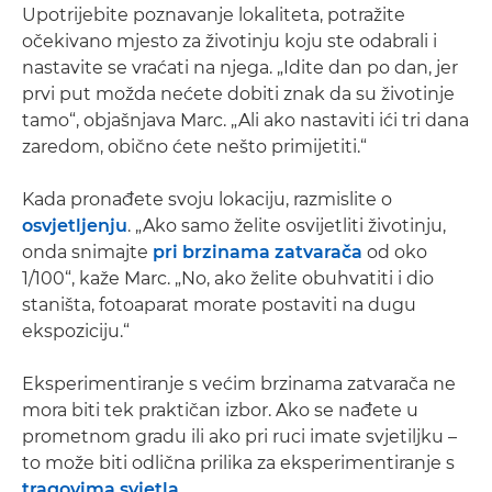
Upotrijebite poznavanje lokaliteta, potražite
očekivano mjesto za životinju koju ste odabrali i
nastavite se vraćati na njega. „Idite dan po dan, jer
prvi put možda nećete dobiti znak da su životinje
tamo“, objašnjava Marc. „Ali ako nastaviti ići tri dana
zaredom, obično ćete nešto primijetiti.“
Kada pronađete svoju lokaciju, razmislite o
osvjetljenju
. „Ako samo želite osvijetliti životinju,
onda snimajte
pri brzinama zatvarača
od oko
1/100“, kaže Marc. „No, ako želite obuhvatiti i dio
staništa, fotoaparat morate postaviti na dugu
ekspoziciju.“
Eksperimentiranje s većim brzinama zatvarača ne
mora biti tek praktičan izbor. Ako se nađete u
prometnom gradu ili ako pri ruci imate svjetiljku –
to može biti odlična prilika za eksperimentiranje s
tragovima svjetla
.