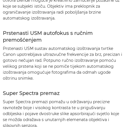
otvora blende moguće je kreativno zamućenje pozadine uz
koje se subjekti ističu. Objektiv ima preklopnik za
ograničavanje izoštravanja radi poboljšanja brzine
automatskog izoštravanja.
Prstenasti USM autofokus s ručnim
premošćenjem
Prstenasti USM sustav automatskog izoštravanja tvrtke
Canon upotrebljava ultrazvučne frekvencije za brz, precizan i
gotovo nečujan rad. Potpuno ručno izoštravanje pomoću
velikog prstena koji se ne pomiče tijekom automatskog
izoštravanja omogućuje fotografima da odmah ugode
oštrinu snimke.
Super Spectra premaz
Super Spectra premazi pomažu u održavanju precizne
ravnoteže boje i visokog kontrasta te u prigušivanju
odbljeska i pojave dvostruke slike apsorbirajući svjetlo koje
se možda odražava s unutarnjih elemenata objektiva i
slikovnih senzora.