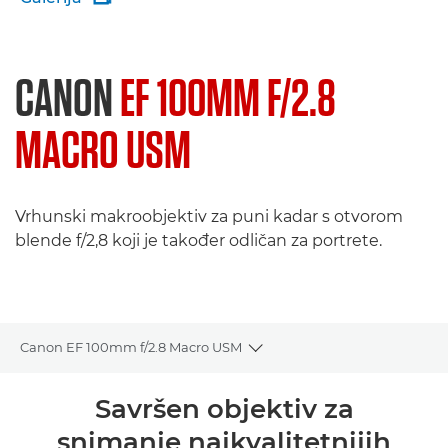
CANON
EF 100MM F/2.8
MACRO USM
Vrhunski makroobjektiv za puni kadar s otvorom
blende f/2,8 koji je također odličan za portrete.
Canon EF 100mm f/2.8 Macro USM
Toggle breadcrumbs
Pregled
Savršen objektiv za
snimanje najkvalitetnijih
Tehnički podaci