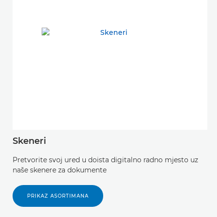
Skeneri
N
Pretvorite svoj ured u doista digitalno radno mjesto uz
O
naše skenere za dokumente
PRIKAZ ASORTIMANA
Z