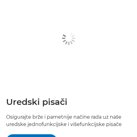
UREDSKI PISAČI
PISAČI ZA VELIKE FORMATE
PRODUKCIJSKI PISAČI
POSLOVNI SOFTVER
MEDICINSKI PROIZVODI TVRTKE CANON
DRUGI PROIZVODI
Uredski pisači
Osigurajte brže i pametnije načine rada uz naše
uredske jednofunkcijske i višefunkcijske pisače