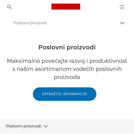
Canon Logo, back to ho
Poslovni proizvodi
Uklju
Canon
Rješenja i usluge
Poslovni proizvodi
Maksimalno povećajte razvoj i produktivnost
s našim asortimanom vodećih poslovnih
proizvoda
ZATRAŽITE INFORMACIJE
Poslovni proizvodi