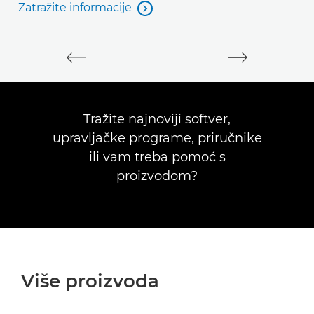
Z
Zatražite informacije

Zatražite informacije
Tražite najnoviji softver,
upravljačke programe, priručnike
ili vam treba pomoć s
proizvodom?
Više proizvoda