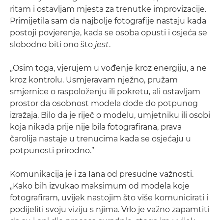
ritam i ostavljam mjesta za trenutke improvizacije.
Primijetila sam da najbolje fotografije nastaju kada
postoji povjerenje, kada se osoba opusti i osjeća se
slobodno biti ono što
jest
.
„Osim toga, vjerujem u vođenje kroz energiju, a ne
kroz kontrolu. Usmjeravam nježno, pružam
smjernice o raspoloženju ili pokretu, ali ostavljam
prostor da osobnost modela dođe do potpunog
izražaja. Bilo da je riječ o modelu, umjetniku ili osobi
koja nikada prije nije bila fotografirana, prava
čarolija nastaje u trenucima kada se osjećaju u
potpunosti prirodno.”
Komunikacija je i za Iana od presudne važnosti.
„Kako bih izvukao maksimum od modela koje
fotografiram, uvijek nastojim što više komunicirati i
podijeliti svoju viziju s njima. Vrlo je važno zapamtiti