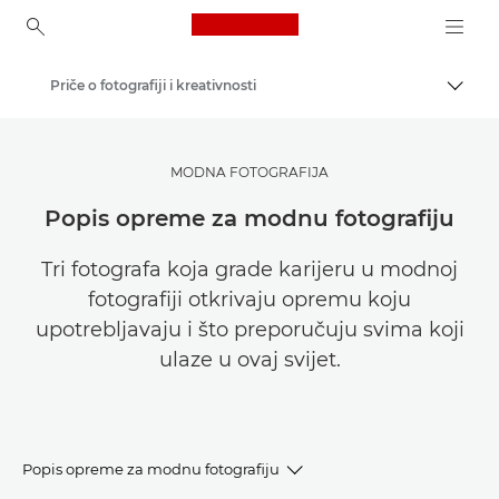
Canon Logo, back to ho
Priče o fotografiji i kreativnosti
Uklju
Canon
Pronađite inspiraciju | Savjeti za fotografiranje i ispisivanje te vodiči za kupce
MODNA FOTOGRAFIJA
Popis opreme za modnu fotografiju
Tri fotografa koja grade karijeru u modnoj
fotografiji otkrivaju opremu koju
upotrebljavaju i što preporučuju svima koji
ulaze u ovaj svijet.
Popis opreme za modnu fotografiju