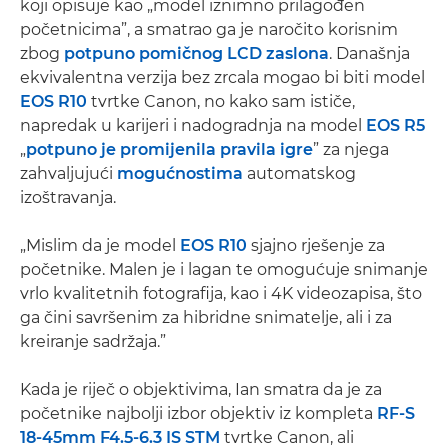
koji opisuje kao „model iznimno prilagođen
početnicima”, a smatrao ga je naročito korisnim
zbog
potpuno pomičnog LCD zaslona
. Današnja
ekvivalentna verzija bez zrcala mogao bi biti model
EOS R10
tvrtke Canon, no kako sam ističe,
napredak u karijeri i nadogradnja na model
EOS R5
„
potpuno je promijenila pravila igre
” za njega
zahvaljujući
mogućnostima
automatskog
izoštravanja.
„Mislim da je model
EOS R10
sjajno rješenje za
početnike. Malen je i lagan te omogućuje snimanje
vrlo kvalitetnih fotografija, kao i 4K videozapisa, što
ga čini savršenim za hibridne snimatelje, ali i za
kreiranje sadržaja.”
Kada je riječ o objektivima, Ian smatra da je za
početnike najbolji izbor objektiv iz kompleta
RF-S
18-45mm F4.5-6.3 IS STM
tvrtke Canon, ali