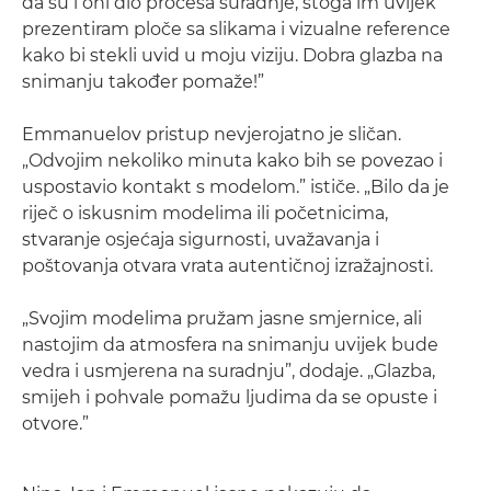
da su i oni dio procesa suradnje, stoga im uvijek
prezentiram ploče sa slikama i vizualne reference
kako bi stekli uvid u moju viziju. Dobra glazba na
snimanju također pomaže!”
Emmanuelov pristup nevjerojatno je sličan.
„Odvojim nekoliko minuta kako bih se povezao i
uspostavio kontakt s modelom.” ističe. „Bilo da je
riječ o iskusnim modelima ili početnicima,
stvaranje osjećaja sigurnosti, uvažavanja i
poštovanja otvara vrata autentičnoj izražajnosti.
„Svojim modelima pružam jasne smjernice, ali
nastojim da atmosfera na snimanju uvijek bude
vedra i usmjerena na suradnju”, dodaje. „Glazba,
smijeh i pohvale pomažu ljudima da se opuste i
otvore.”