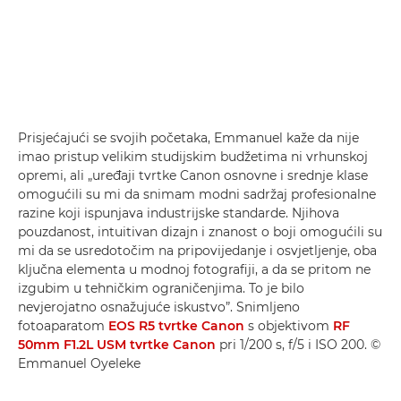
Prisjećajući se svojih početaka, Emmanuel kaže da nije
imao pristup velikim studijskim budžetima ni vrhunskoj
opremi, ali „uređaji tvrtke Canon osnovne i srednje klase
omogućili su mi da snimam modni sadržaj profesionalne
razine koji ispunjava industrijske standarde. Njihova
pouzdanost, intuitivan dizajn i znanost o boji omogućili su
mi da se usredotočim na pripovijedanje i osvjetljenje, oba
ključna elementa u modnoj fotografiji, a da se pritom ne
izgubim u tehničkim ograničenjima. To je bilo
nevjerojatno osnažujuće iskustvo”. Snimljeno
fotoaparatom
EOS R5 tvrtke Canon
s objektivom
RF
50mm F1.2L USM tvrtke Canon
pri 1/200 s, f/5 i ISO 200. ©
Emmanuel Oyeleke