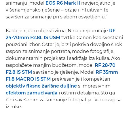
snimanju, model
EOS R6 Mark II
nevjerojatno je
višenamjensko rješenje – brz je i intuitivan te
savršen za snimanje pri slabom osvjetljenju.”
Kada je riječ o objektivima, Nina preporučuje
RF
24-70mm F2.8L IS USM
tvrtke Canon kao svestrani
pouzdani izbor. Oštar je, brz i pokriva dovoljno širok
raspon za snimanje portreta, modne fotografije,
dokumentarnih projekata i sadržaja iza kulisa. Ako
raspolažete manjim budžetom, model
RF 28-70
F2.8 IS STM
savršeno je rješenje. Model
RF 35mm
F1.8 MACRO IS STM
prekrasan je i kompaktan
objektiv fiksne žarišne duljine
s impresivnim
efektom zamućivanja
i oštrim detaljima, što ga
čini savršenim za snimanje fotografija i videozapisa
iz ruke.