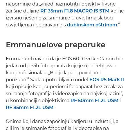
napominje da „vrijedi razmotriti i objektiv fiksne
žarišne duljine
RF 35mm F1.8 MACRO IS STM
koji je
izvrsno rješenje za snimanje u uvjetima slabog
osvjetljenja i poigravanje s
dubinskom oštrinom
.”
Emmanuelove preporuke
Emmanuel navodi da je EOS 60D tvrtke Canon bio
jedan od prvih fotoaparata koje je upotrebljavao
kao profesionalac. „Bio je lagan, povoljan i
pouzdan.” Sada upotrebljava model
EOS R5 Mark II
koji opisuje kao „superiorni fotoaparat bez zrcala za
snimanje fotografija i videozapisa na najvišoj razini”,
u kombinaciji s objektivima
RF 50mm F1.2L USM
i
RF 85mm F1.2L USM
.
Onima koji danas započinju karijeru u industriji, a
cilj im je snimanje fotografija i videozapisa na