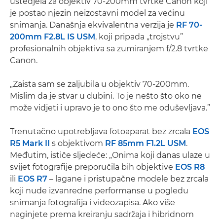
uštedjela za objektiv 70-200mm tvrtke Canon koji
je postao njezin neizostavni model za većinu
snimanja. Današnja ekvivalentna verzija je
RF 70-
200mm F2.8L IS USM
, koji pripada „trojstvu”
profesionalnih objektiva sa zumiranjem f/2.8 tvrtke
Canon.
„Zaista sam se zaljubila u objektiv 70-200mm.
Mislim da je stvar u dubini. To je nešto što oko ne
može vidjeti i upravo je to ono što me oduševljava.”
Trenutačno upotrebljava fotoaparat bez zrcala
EOS
R5 Mark II
s objektivom
RF 85mm F1.2L USM
.
Međutim, ističe sljedeće: „Onima koji danas ulaze u
svijet fotografije preporučila bih objektive
EOS R8
ili
EOS R7
– lagane i pristupačne modele bez zrcala
koji nude izvanredne performanse u pogledu
snimanja fotografija i videozapisa. Ako više
naginjete prema kreiranju sadržaja i hibridnom