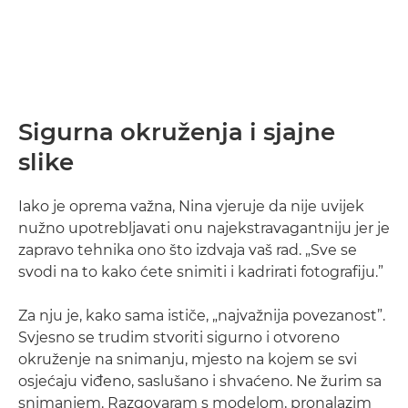
Sigurna okruženja i sjajne
slike
Iako je oprema važna, Nina vjeruje da nije uvijek
nužno upotrebljavati onu najekstravagantniju jer je
zapravo tehnika ono što izdvaja vaš rad. „Sve se
svodi na to kako ćete snimiti i kadrirati fotografiju.”
Za nju je, kako sama ističe, „najvažnija povezanost”.
Svjesno se trudim stvoriti sigurno i otvoreno
okruženje na snimanju, mjesto na kojem se svi
osjećaju viđeno, saslušano i shvaćeno. Ne žurim sa
snimanjem. Razgovaram s modelom, pronalazim