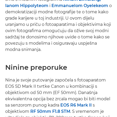
Ianom Hippolyteom
i
Emmanuelom Oyelekeom
o
demokratizaciji modne fotografije te o tome kako
grade karijere u toj industriji. U ovom dijelu
uranjamo u priču o fotoaparatima i objektivima koji
ovim fotografima omogućuju da ožive svoj modni
sadržaj te donosimo njihove uvide o tome kako se
povezuju s modelima i osiguravaju uspješna
modna snimanja.
Ninine preporuke
Nina je svoje putovanje započela s fotoaparatom
EOS 5D Mark II tvrtke Canon u kombinaciji s
objektivom od 50 mm (EF 50mm). Današnja
ekvivalentna opcija bez zrcala mogao bi biti model
sa senzorom punog kadra
EOS R6 Mark II
s
objektivom
RF 50mm F1.8 STM
. S vremenom je