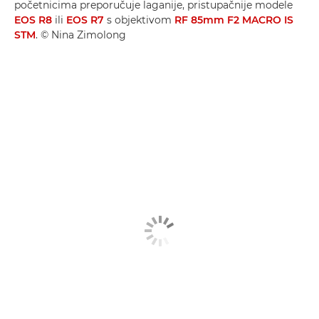
početnicima preporučuje laganije, pristupačnije modele
EOS R8
ili
EOS R7
s objektivom
RF 85mm F2 MACRO IS
STM
. © Nina Zimolong