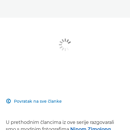
Ulaz
Kreativno putovanje
Popis opreme za modnu fotografiju
Povratak na sve članke

U prethodnim člancima iz ove serije razgovarali
smo s modnim fotografima
Ninom Zimolong,