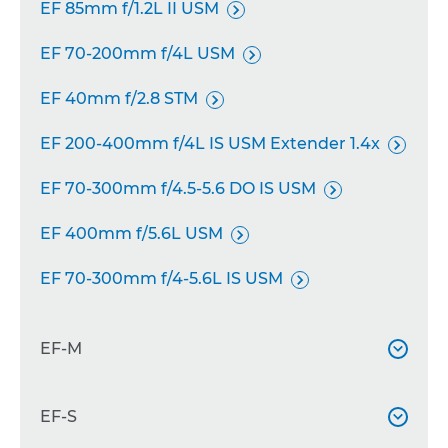
EF 85mm f/1.2L II USM

EF 70-200mm f/4L USM

EF 40mm f/2.8 STM

EF 200-400mm f/4L IS USM Extender 1.4x

EF 70-300mm f/4.5-5.6 DO IS USM

EF 400mm f/5.6L USM

EF 70-300mm f/4-5.6L IS USM

EF-M

EF-M 28mm f/3.5 Macro IS STM
EF-S

