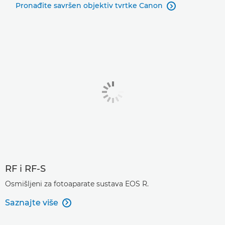
Pronađite savršen objektiv tvrtke Canon

EF-S 10-22mm f/3.5-4.5 USM

EF-S 18-55mm f/4-5.6 IS STM

EF-S 55-250mm f/4-5.6 IS

EF-S 60mm f/2.8 Macro USM

EF-S 15-85mm f/3.5-5.6 IS USM

EF-S 17-55mm f/2.8 IS USM

RF i RF-S
Osmišljeni za fotoaparate sustava EOS R.
Saznajte više
