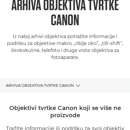
ARHIVA OBJEKTIVA TVRTKE
CANON
U našoj arhivi objektiva potražite informacije i
podršku za objektive makro, „riblje oko“, „tilt-shift“,
širokokutne, telefoto i druge vrste objektiva za
fotoaparate.
ARHIVA OBJEKTIVA TVRTKE CANON
ARHIVA OBJEKTIVA
Objektivi tvrtke Canon koji se više ne
proizvode
PRONAĐITE SAVRŠEN OBJEKTIV TVRTKE CANON
Tražite informacije ili podršku za svoj objektiv
PODRŠKA