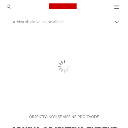
Canon Logo, back to ho
Arhiva objektiva koji se više ne proizvode
Uklju
Canon
Arhiva proizvoda koji se više ne proizvode
OBJEKTIVI KOJI SE VIŠE NE PROIZVODE