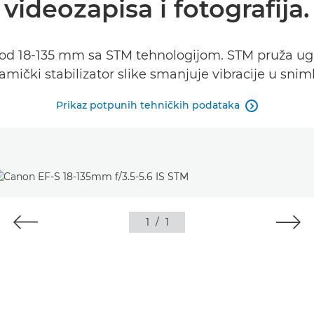
videozapisa i fotografija.
 od 18-135 mm sa STM tehnologijom. STM pruža ugl
namički stabilizator slike smanjuje vibracije u sni
Prikaz potpunih tehničkih podataka

1
/
1