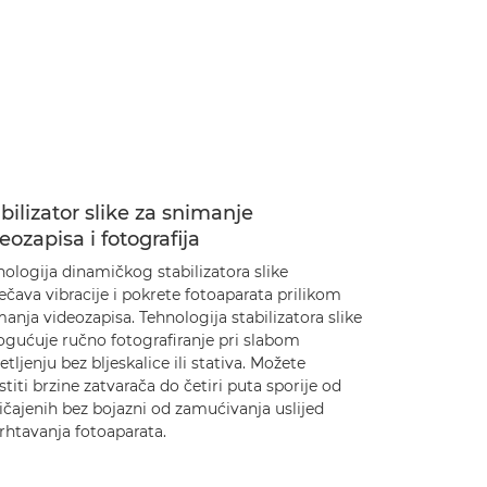
bilizator slike za snimanje
eozapisa i fotografija
ologija dinamičkog stabilizatora slike
ečava vibracije i pokrete fotoaparata prilikom
anja videozapisa. Tehnologija stabilizatora slike
gućuje ručno fotografiranje pri slabom
etljenju bez bljeskalice ili stativa. Možete
stiti brzine zatvarača do četiri puta sporije od
čajenih bez bojazni od zamućivanja uslijed
rhtavanja fotoaparata.