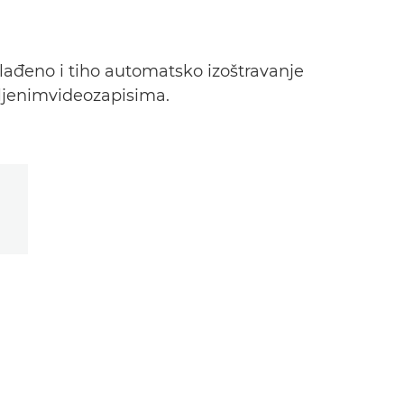
ađeno i tiho automatsko izoštravanje
mljenimvideozapisima.