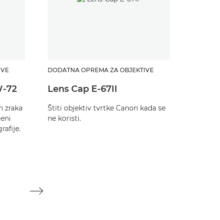
IVE
DODATNA OPREMA ZA OBJEKTIVE
DODATNA
W-72
Lens Cap E-67II
Poklo
objekt
h zraka
Štiti objektiv tvrtke Canon kada se
jeni
ne koristi.
Štiti ob
rafije.
ne korist