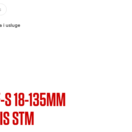
a i usluge
F-S 18-135MM
 IS STM