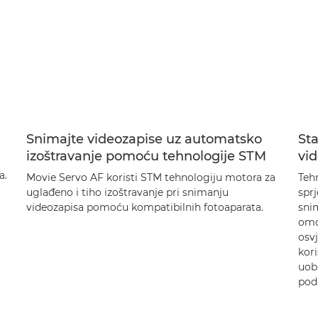
Snimajte videozapise uz automatsko
Sta
izoštravanje pomoću tehnologije STM
vid
a.
Movie Servo AF koristi STM tehnologiju motora za
Tehn
uglađeno i tiho izoštravanje pri snimanju
sprj
videozapisa pomoću kompatibilnih fotoaparata.
snim
omo
osvj
kori
uobi
pod