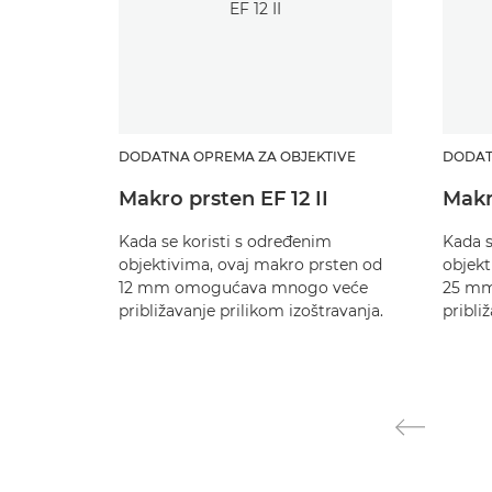
DODATNA OPREMA ZA OBJEKTIVE
DODAT
Makro prsten EF 12 II
Makr
Kada se koristi s određenim
Kada s
objektivima, ovaj makro prsten od
objekt
12 mm omogućava mnogo veće
25 mm
približavanje prilikom izoštravanja.
pribli