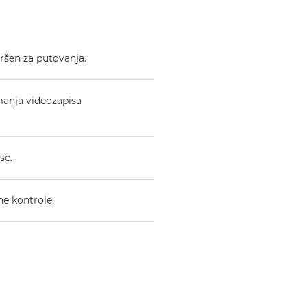
ršen za putovanja.
manja videozapisa
se.
e kontrole.