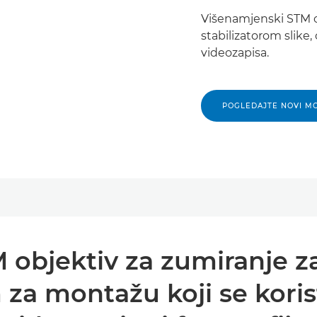
Višenamjenski STM o
stabilizatorom slike,
videozapisa.
POGLEDAJTE NOVI M
objektiv za zumiranje z
 za montažu koji se koris