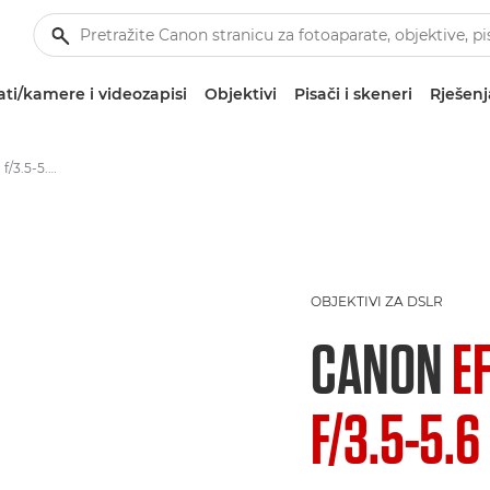
ti/kamere i videozapisi
Objektivi
Pisači i skeneri
Rješenj
Canon EF-S 18-135mm f/3.5-5.6 IS STM - Lenses - Camera & Photo lenses
OBJEKTIVI ZA DSLR
CANON
E
F/3.5-5.6