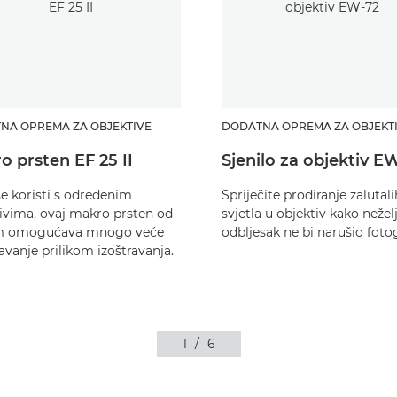
NA OPREMA ZA OBJEKTIVE
DODATNA OPREMA ZA OBJEKT
o prsten EF 25 II
Sjenilo za objektiv E
e koristi s određenim
Spriječite prodiranje zalutali
ivima, ovaj makro prsten od
svjetla u objektiv kako nežel
 omogućava mnogo veće
odbljesak ne bi narušio fotog
žavanje prilikom izoštravanja.
1
/
6