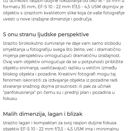
Uz učinkovit raspon duljine fokusiranja od oko 16 - 35 mm u
formatu 35 mm, EF-S 10 - 22 mm f/3,5 - 4,5 USM dojmljiv je
objektiv s izrazitom kvalitetom slike koja će vaše fotografije
uvesti u nove izražajne dimenzije i područja.
S onu stranu ljudske perspektive
Izrazito širokokutno zumiranje ne daje vam samo slobodu
smještanja u fotografiju svega što želite, već i dramatično
mijenja perspektivu omogućujući dramatičnu izražajnost.
Ovaj vam objektiv omogućuje da se u potpunosti približite
objektu snimanja, uveličavajući razliku u veličini između
bliskog objekta i pozadine. Kreativni fotografi mogu taj
fenomen iskoristiti za izdvajanje objekta iz pozadine radi
stvaranje snažnog dojma prisutnosti ili pak za učinak
"panfokusiranja" pri čemu su i prednji plan i pozadina u
fokusu.
Malih dimenzija, lagan i blizak
Izrazito lagan i kompaktan za svoj raspon duljine fokusa
objektiv EF-S 10 - 22 mm f/3,5 - 4,5 USM ima i minimalnu