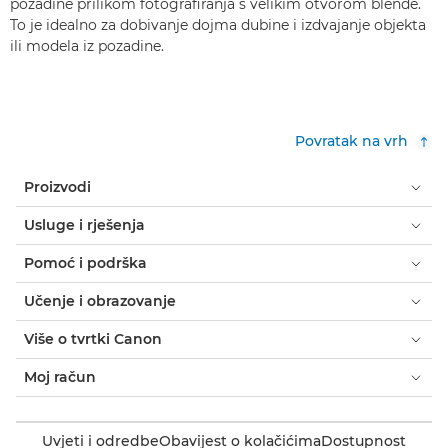
pozadine prilikom fotografiranja s velikim otvorom blende.
To je idealno za dobivanje dojma dubine i izdvajanje objekta
ili modela iz pozadine.
Povratak na vrh
Proizvodi
Usluge i rješenja
Pomoć i podrška
Učenje i obrazovanje
Više o tvrtki Canon
Moj račun
Uvjeti i odredbe
Obavijest o kolačićima
Dostupnost