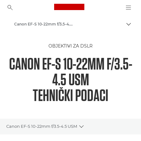
Canon Logo, back to ho
Canon EF-S 10-22mm f/3.5-4.5 USM - Lenses - Camera & Photo lenses
Uklju
Canon
OBJEKTIVI ZA DSLR
Objektivi za fotoaparate tvrtke Canon
CANON EF-S 10-22MM F/3.5-
4.5 USM
TEHNIČKI PODACI
Canon EF-S 10-22mm f/3.5-4.5 USM
Toggle breadcrumbs