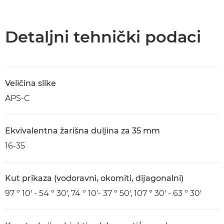
Pregled
Tehnički podaci
Detaljni tehnički podaci
Veličina slike
APS-C
Ekvivalentna žarišna duljina za 35 mm
16-35
Kut prikaza (vodoravni, okomiti, dijagonalni)
97 º 10' - 54 º 30', 74 º 10'- 37 º 50', 107 º 30' - 63 º 30'