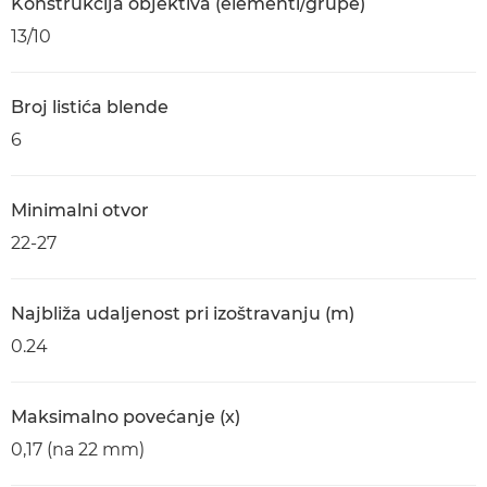
Konstrukcija objektiva (elementi/grupe)
13/10
Broj listića blende
6
Minimalni otvor
22-27
Najbliža udaljenost pri izoštravanju (m)
0.24
Maksimalno povećanje (x)
0,17 (na 22 mm)