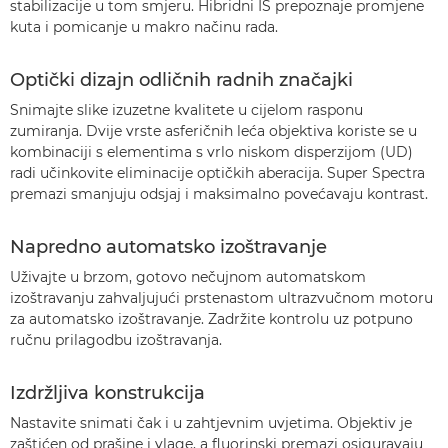
stabilizacije u tom smjeru. Hibridni IS prepoznaje promjene
kuta i pomicanje u makro načinu rada.
Optički dizajn odličnih radnih značajki
Snimajte slike izuzetne kvalitete u cijelom rasponu
zumiranja. Dvije vrste asferičnih leća objektiva koriste se u
kombinaciji s elementima s vrlo niskom disperzijom (UD)
radi učinkovite eliminacije optičkih aberacija. Super Spectra
premazi smanjuju odsjaj i maksimalno povećavaju kontrast.
Napredno automatsko izoštravanje
Uživajte u brzom, gotovo nečujnom automatskom
izoštravanju zahvaljujući prstenastom ultrazvučnom motoru
za automatsko izoštravanje. Zadržite kontrolu uz potpuno
ručnu prilagodbu izoštravanja.
Izdržljiva konstrukcija
Nastavite snimati čak i u zahtjevnim uvjetima. Objektiv je
zaštićen od prašine i vlage, a fluorinski premazi osiguravaju