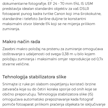
dokumentarne fotografije. EF 24 - 70 mm f/4L IS USM
predstavlja idealan standardni objektiv za vaš DSLR
fotoaparat punog kadra tvrtke Canon koji ima širokokutne,
standardne i telefoto žarišne duljine te konstantni
maksimalni otvor blende f/4 koji se ne mijenja prilikom
zumiranja.
Makro način rada
Zasebni makro položaj na prstenu za zumiranje omogućava
izoštravanje s udaljenosti od svega 0,38 m u bilo kojem
položaju zumiranja i maksimalni omjer reprodukcije od 0,7x
stvarne veličine.
Tehnologija stabilizatora slike
Snimajte iz ruke pri slabom osvjetljenju koristeći brzine
zatvarača koje su do četiri koraka sporije od onih koje se
obično preporučuju. Tehnologija stabilizatora slike (IS)
omogućava automatsko prepoznavanje kada fotograf
pomiče fotoaparat prilikom praćenja objekata te isključivanje