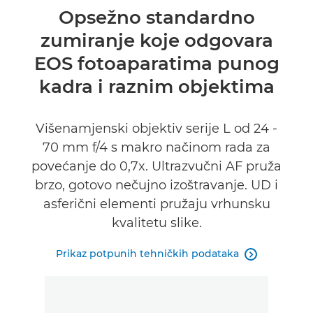
Pregled
Opsežno standardno
zumiranje koje odgovara
Tehnički podaci
EOS fotoaparatima punog
kadra i raznim objektima
Višenamjenski objektiv serije L od 24 -
70 mm f/4 s makro načinom rada za
povećanje do 0,7x. Ultrazvučni AF pruža
brzo, gotovo nečujno izoštravanje. UD i
asferični elementi pružaju vrhunsku
kvalitetu slike.
Prikaz potpunih tehničkih podataka
