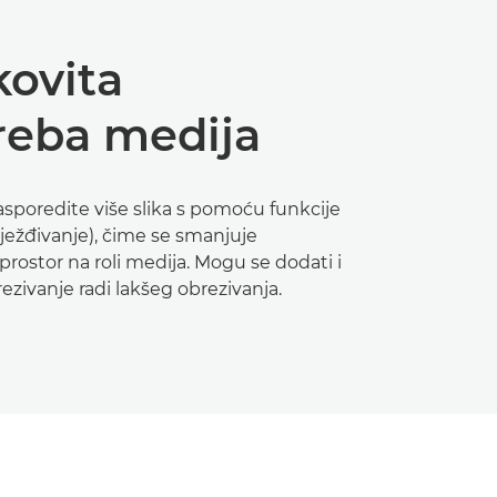
kovita
reba medija
sporedite više slika s pomoću funkcije
ežđivanje), čime se smanjuje
prostor na roli medija. Mogu se dodati i
ezivanje radi lakšeg obrezivanja.