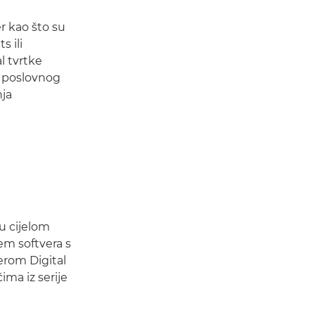
r kao što su
 ili
l tvrtke
k poslovnog
nja
u cijelom
m softvera s
erom Digital
ima iz serije