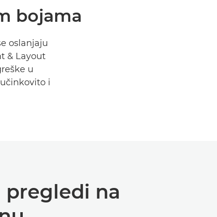
nim bojama
se oslanjaju
nt & Layout
greške u
 učinkovito i
 pregledi na
onu