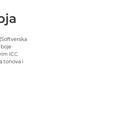
oja
 (Softverska
 boje
ovim ICC
a tonova i