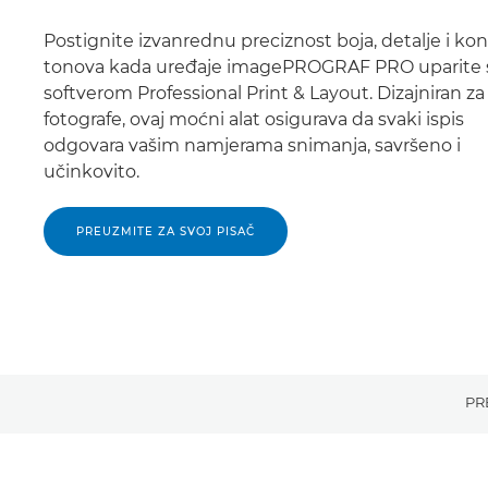
Postignite izvanrednu preciznost boja, detalje i kon
tonova kada uređaje imagePROGRAF PRO uparite 
softverom Professional Print & Layout. Dizajniran za
fotografe, ovaj moćni alat osigurava da svaki ispis
odgovara vašim namjerama snimanja, savršeno i
učinkovito.
PREUZMITE ZA SVOJ PISAČ
PR