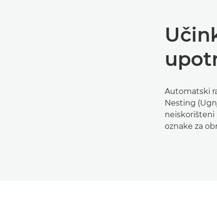
Učin
upot
Automatski ra
Nesting (Ugnj
neiskorišteni 
oznake za obr