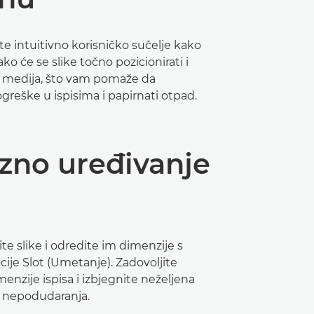
te intuitivno korisničko sučelje kako
kako će se slike točno pozicionirati i
oli medija, što vam pomaže da
greške u ispisima i papirnati otpad.
zno uređivanje
e slike i odredite im dimenzije s
je Slot (Umetanje). Zadovoljite
enzije ispisa i izbjegnite neželjena
li nepodudaranja.