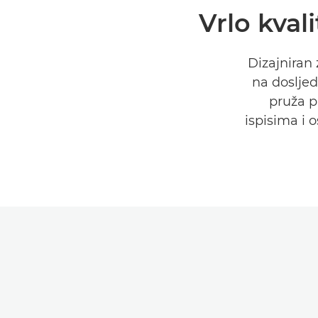
Vrlo kval
Dizajniran 
na dosljed
pruža p
ispisima i o