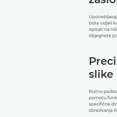
Upotrebljavaj
biste vidjeli 
ispisati na r
izbjegnete po
Preci
slike
Ručno podesit
pomoću funkci
specifične dim
obrezivanja i