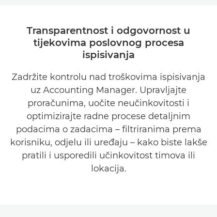
PREGLED
Transparentnost i odgovornost u
tijekovima poslovnog procesa
PREDNOSTI
ispisivanja
PREUZMITE BROŠURU
Zadržite kontrolu nad troškovima ispisivanja
uz Accounting Manager. Upravljajte
PREUZMITE SOFTVER
proračunima, uočite neučinkovitosti i
optimizirajte radne procese detaljnim
podacima o zadacima – filtriranima prema
korisniku, odjelu ili uređaju – kako biste lakše
pratili i usporedili učinkovitost timova ili
lokacija.