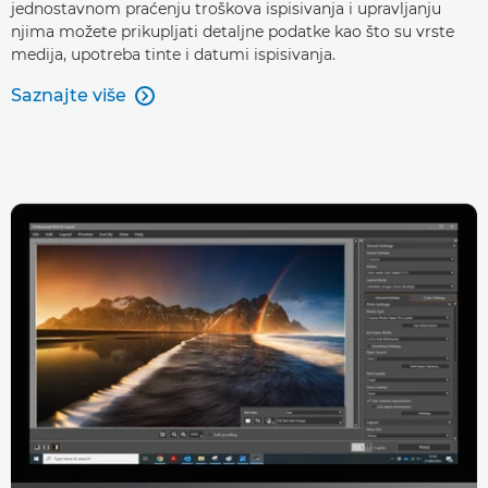
jednostavnom praćenju troškova ispisivanja i upravljanju
njima možete prikupljati detaljne podatke kao što su vrste
medija, upotreba tinte i datumi ispisivanja.
Saznajte više
