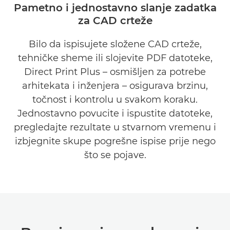
Pametno i jednostavno slanje zadatka
za CAD crteže
PREDNOSTI
Bilo da ispisujete složene CAD crteže,
PREUZMITE BROŠURU
tehničke sheme ili slojevite PDF datoteke,
PREUZMITE SOFTVER
Direct Print Plus – osmišljen za potrebe
arhitekata i inženjera – osigurava brzinu,
točnost i kontrolu u svakom koraku.
Jednostavno povucite i ispustite datoteke,
pregledajte rezultate u stvarnom vremenu i
izbjegnite skupe pogrešne ispise prije nego
što se pojave.