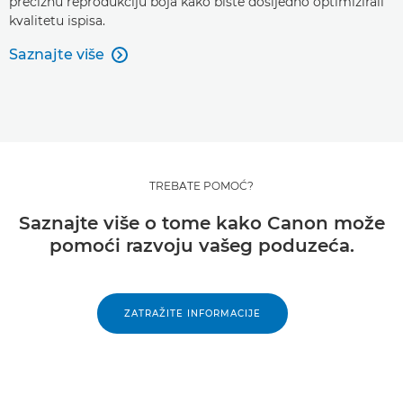
preciznu reprodukciju boja kako biste dosljedno optimizirali
kvalitetu ispisa.
Saznajte više

TREBATE POMOĆ?
Saznajte više o tome kako Canon može
pomoći razvoju vašeg poduzeća.
ZATRAŽITE INFORMACIJE