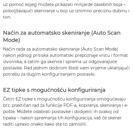
uz pomoć kojeg možete prikazati milijarde zasebnih boja –
poboljšavajući skeniranje u boji uz iznimno preciznu dubinu i
ton.
Način za automatsko skeniranje (Auto Scan
Mode)
Način rada za automatsko skeniranje (Auto Scan Mode)
nakon jednog pritiska automatski prepoznaje vrstu i format
izvornika, a zatim ga skenira i sprema uz odgovarajuće
postavke. Rad jednim dodirom štedi vam vrijeme uklanjajući
potrebu za dugim konfiguriranjem postavki.
EZ tipke s mogućnošću konfiguriranja
Četiri EZ tipke s mogućnošću konfiguriranja omogućavaju
brz, praktičan rad za funkcije PDF-a, kopiranja, skeniranja i e-
pošte. Možete odabrati postavke i dodijeliti ih svakoj od
tipaka – nakon spremanja tih konfiguracija, vaš će skener
raditi upravo onako kako ste to zamislili.