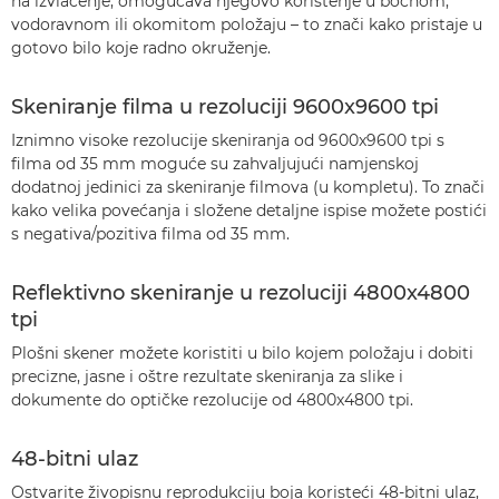
na izvlačenje, omogućava njegovo korištenje u bočnom,
vodoravnom ili okomitom položaju – to znači kako pristaje u
gotovo bilo koje radno okruženje.
Skeniranje filma u rezoluciji 9600x9600 tpi
Iznimno visoke rezolucije skeniranja od 9600x9600 tpi s
filma od 35 mm moguće su zahvaljujući namjenskoj
dodatnoj jedinici za skeniranje filmova (u kompletu). To znači
kako velika povećanja i složene detaljne ispise možete postići
s negativa/pozitiva filma od 35 mm.
Reflektivno skeniranje u rezoluciji 4800x4800
tpi
Plošni skener možete koristiti u bilo kojem položaju i dobiti
precizne, jasne i oštre rezultate skeniranja za slike i
dokumente do optičke rezolucije od 4800x4800 tpi.
48-bitni ulaz
Ostvarite živopisnu reprodukciju boja koristeći 48-bitni ulaz,