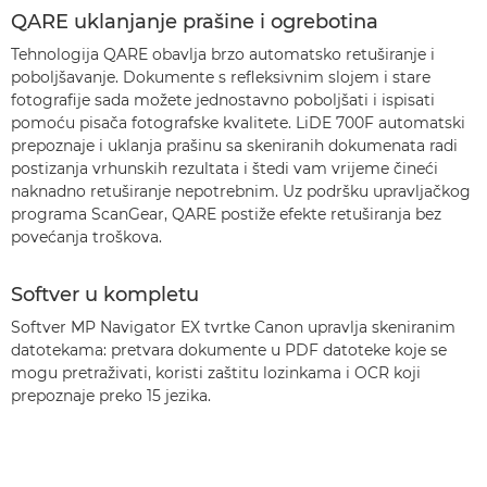
QARE uklanjanje prašine i ogrebotina
Tehnologija QARE obavlja brzo automatsko retuširanje i
poboljšavanje. Dokumente s refleksivnim slojem i stare
fotografije sada možete jednostavno poboljšati i ispisati
pomoću pisača fotografske kvalitete. LiDE 700F automatski
prepoznaje i uklanja prašinu sa skeniranih dokumenata radi
postizanja vrhunskih rezultata i štedi vam vrijeme čineći
naknadno retuširanje nepotrebnim. Uz podršku upravljačkog
programa ScanGear, QARE postiže efekte retuširanja bez
povećanja troškova.
Softver u kompletu
Softver MP Navigator EX tvrtke Canon upravlja skeniranim
datotekama: pretvara dokumente u PDF datoteke koje se
mogu pretraživati, koristi zaštitu lozinkama i OCR koji
prepoznaje preko 15 jezika.