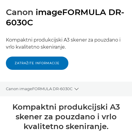
Canon
imageFORMULA DR-
6030C
Kompaktni produkcijski A3 skener za pouzdano i
vrlo kvalitetno skeniranje.
ZATRAŽITE INFORMACIJE
Canon imageFORMULA DR-6030C
Toggle breadcrumbs
Pregled
Kompaktni produkcijski A3
skener za pouzdano i vrlo
Tehnički podaci
kvalitetno skeniranje.