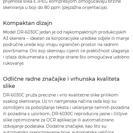
prijenosa slika s JPEG kompresijom omogućavaju brzine
skeniranja u boji do 80 ppm (pejzažna orijentacija).
Kompaktan dizajn
Model DR-6030C jedan je od najkompaktnijih produkcijskih
A3 skenera – idealan za korporacijske uredske odjele ili manje
područne urede koji imaju ograničen prostor na radnim
površinama. Oni koji skeniraju cijenit će praktičnost ulaganja
i izlaza dokumenata s prednje strane što omogućava udobno
rukovanje.
Odlične radne značajke i vrhunska kvaliteta
slike
DR-6030C pruža precizne i vrlo kvalitetne slike prilikom
svakog skeniranja. Uz tri namjenska načina rada koji su
osmišljeni za poboljšanje teksta i uklanjanje tamnih pozadina
ili pozadina s uzorkom, DR-6030C reproducira jasne i čitljive
slike optimizirane za OCR aplikacije ili automatizirano
izdvajanje podataka. Dodatne značajke, kao što su
automatsko prepoznavanje boje, automatska veličina,