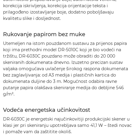
korekcija iskrivljenja, korekcija orijentacije teksta i
prilagođeno izostavljanje boje, dodatno poboljšavaju
kvalitetu slike i dosljednost.
Rukovanje papirom bez muke
Utemeljen na istom pouzdanom sustavu za prijenos papira
koji ima prethodni model DR-5010C koji je bio vodeći na
tržištu, DR-6030C pouzdano može obraditi do 20 000
skeniranih dokumenata dnevno. Izuzetno precizan sustav
valjaka omogućava uvlačenje širokog raspona dokumenata
bez zaglavljivanja: od A3 medija i plastičnih kartica do
dokumenata duljine do 3 m. Mogućnost odabira ravne
putanje papira olakšava skeniranje medija do debljine 546
g/m².
Vodeća energetska učinkovitost
DR-6030C je energetski najučinkovitiji produkcijski skener u
klasi jer pri skeniranju upotrebljava samo 41,1 W – štedi novac
i pomaže vam da zaštitite okoliš.