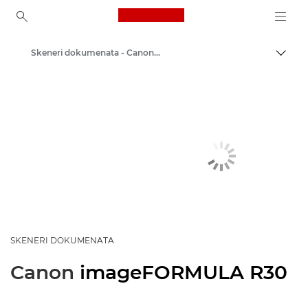
Canon Logo, back to ho
Skeneri dokumenata - Canon Hrvatska
Uklju
Canon
Rješenja i usluge
Poslovni proizvodi
Skeneri za dom i ured
SKENERI DOKUMENATA
Canon
imageFORMULA R30