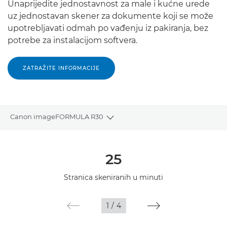
Unaprijedite jednostavnost za male i kućne urede
uz jednostavan skener za dokumente koji se može
upotrebljavati odmah po vađenju iz pakiranja, bez
potrebe za instalacijom softvera.
ZATRAŽITE INFORMACIJE
Canon imageFORMULA R30
Toggle breadcrumbs
Pregled
25
Tehnički podaci
Stranica skeniranih u minuti
Galerija
1
/
4
Podrška