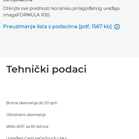
Otkrijte sve prednosti korisniku prilagođenog uređaja
imageFORMULA R30.
Preuzimanje lista s podacima [pdf, 1567 kb]

Tehnički podaci
Brzina skeniranja do 50 ipm
Obostrano skeniranje
Veliki ADF za 60 listova
Ugrađeni CaptureOnTouch Lite s