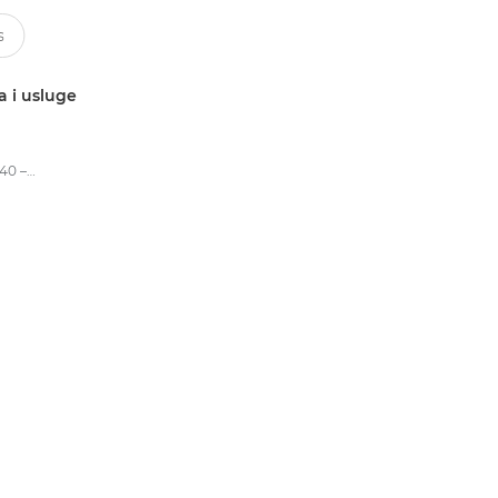
a i usluge
Canon imageFORMULA R40 – skeneri dokumenata