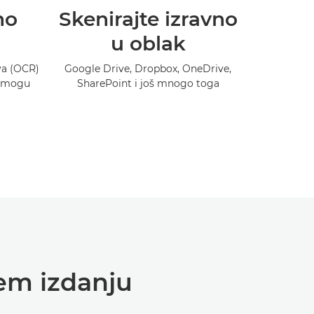
no
Skenirajte izravno
u oblak
va (OCR)
Google Drive, Dropbox, OneDrive,
e mogu
SharePoint i još mnogo toga
jem izdanju