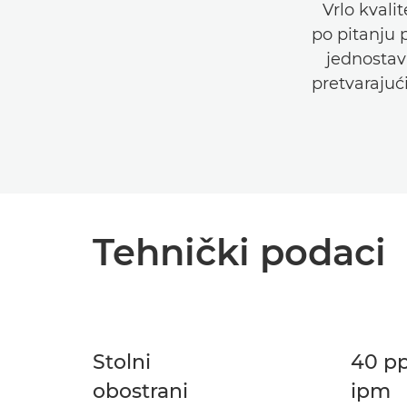
Vrlo kvali
po pitanju 
jednostav
pretvarajuć
Tehnički podaci
Stolni
40 p
obostrani
ipm