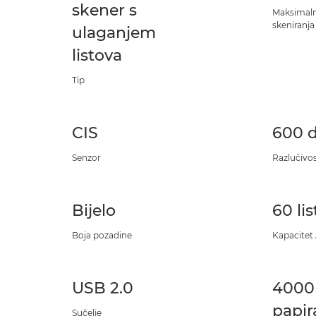
skener s
Maksimaln
skeniranja
ulaganjem
listova
Tip
CIS
600 d
Senzor
Razlučivo
Bijelo
60 li
Boja pozadine
Kapacitet
USB 2.0
4000 
papir
Sučelje