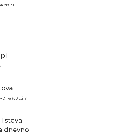
a brzina
pi
st
stova
2
 ADF-a (80 g/m
)
listova
a dnevno