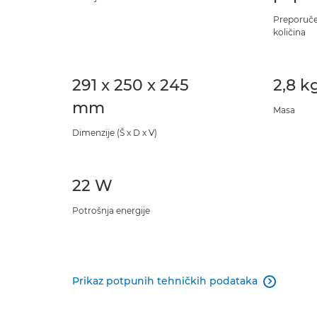
Preporuč
količina
291 x 250 x 245
2,8 k
mm
Masa
Dimenzije (Š x D x V)
22 W
Potrošnja energije
Prikaz potpunih tehničkih podataka
