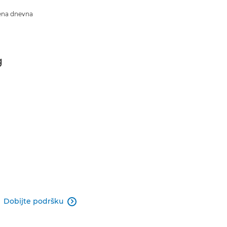
ena dnevna
g
Dobijte podršku
