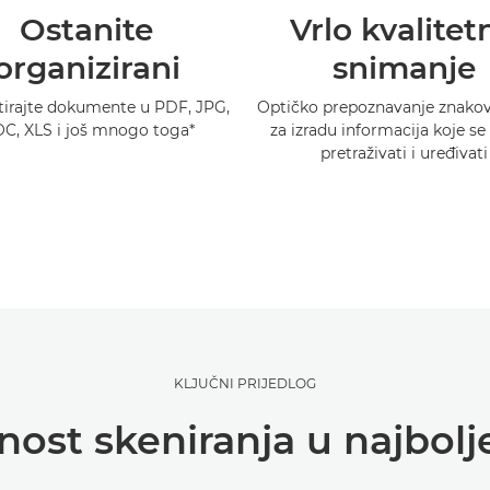
Ostanite
Vrlo kvalitet
organizirani
snimanje
tirajte dokumente u PDF, JPG,
Optičko prepoznavanje znako
C, XLS i još mnogo toga*
za izradu informacija koje s
pretraživati i uređivati
KLJUČNI PRIJEDLOG
ost skeniranja u najbol