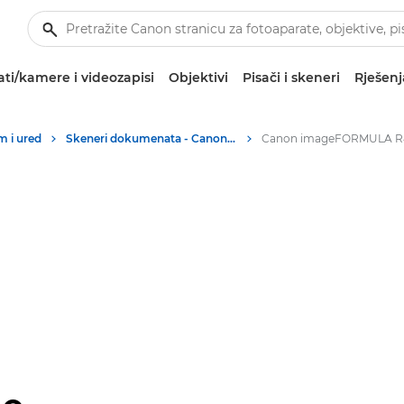
ti/kamere i videozapisi
Objektivi
Pisači i skeneri
Rješenj
m i ured
Skeneri dokumenata - Canon Hrvatska