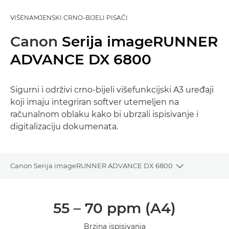
VIŠENAMJENSKI CRNO-BIJELI PISAČI
Canon
Serija imageRUNNER
ADVANCE DX 6800
Sigurni i održivi crno-bijeli višefunkcijski A3 uređaji
koji imaju integriran softver utemeljen na
računalnom oblaku kako bi ubrzali ispisivanje i
digitalizaciju dokumenata.
Canon Serija imageRUNNER ADVANCE DX 6800
Toggle bread
Pregled
55 – 70 ppm (A4)
Tehnički podaci
Brzina ispisivanja