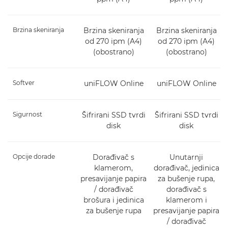
Brzina skeniranja
Brzina skeniranja
Brzina skeniranja
od 270 ipm (A4)
od 270 ipm (A4)
(obostrano)
(obostrano)
Softver
uniFLOW Online
uniFLOW Online
Sigurnost
Šifrirani SSD tvrdi
Šifrirani SSD tvrdi
disk
disk
Opcije dorade
Dorađivač s
Unutarnji
klamerom,
dorađivač, jedinica
presavijanje papira
za bušenje rupa,
/ dorađivač
dorađivač s
brošura i jedinica
klamerom i
za bušenje rupa
presavijanje papira
/ dorađivač