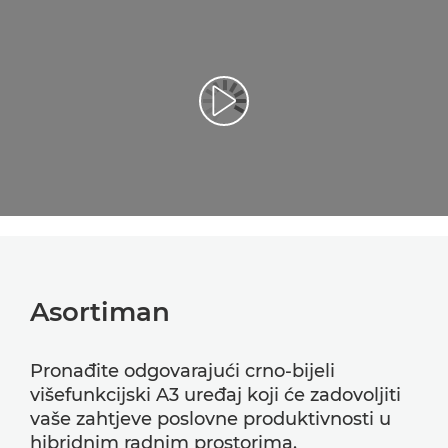
Reproduciraj videozapis
Asortiman
Pronađite odgovarajući crno-bijeli
višefunkcijski A3 uređaj koji će zadovoljiti
vaše zahtjeve poslovne produktivnosti u
hibridnim radnim prostorima.