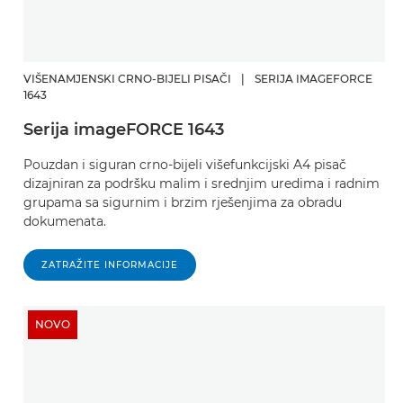
VIŠENAMJENSKI CRNO-BIJELI PISAČI
|
SERIJA IMAGEFORCE
1643
Serija imageFORCE 1643
Pouzdan i siguran crno-bijeli višefunkcijski A4 pisač
dizajniran za podršku malim i srednjim uredima i radnim
grupama sa sigurnim i brzim rješenjima za obradu
dokumenata. ​
ZATRAŽITE INFORMACIJE
NOVO