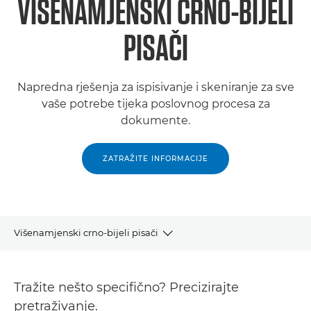
VIŠENAMJENSKI CRNO-BIJELI
PISAČI
Napredna rješenja za ispisivanje i skeniranje za sve
vaše potrebe tijeka poslovnog procesa za
dokumente.
ZATRAŽITE INFORMACIJE
Višenamjenski crno-bijeli pisači
Proizvodi
Tražite nešto specifično? Precizirajte
Podrška
pretraživanje.