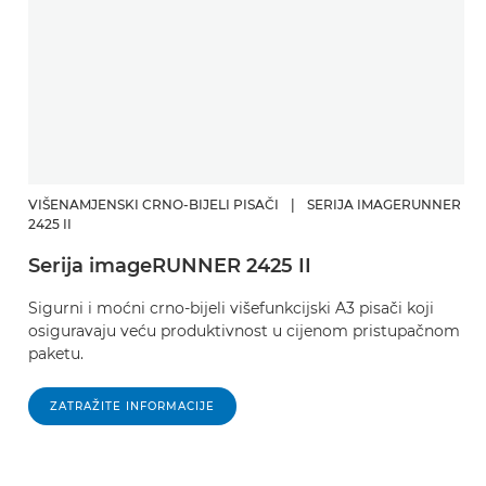
VIŠENAMJENSKI CRNO-BIJELI PISAČI
|
SERIJA IMAGERUNNER
2425 II
Serija imageRUNNER 2425 II
Sigurni i moćni crno-bijeli višefunkcijski A3 pisači koji
osiguravaju veću produktivnost u cijenom pristupačnom
paketu.
ZATRAŽITE INFORMACIJE