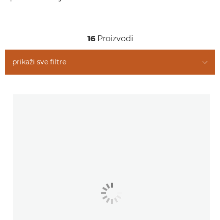
Povezani proizvodi
16
Proizvodi
prikaži sve filtre