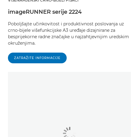
VIŠENAMJENSKI CRNO-BIJELI PISAČI
imageRUNNER serije 2224
Poboljšajte učinkovitost i produktivnost poslovanja uz
crno-bijele višefunkcijske A3 uređaje dizajnirane za
besprijekorne radne značajke u najzahtjevnijim uredskim
okruženjima.
ZATRAŽITE INFORMACIJE