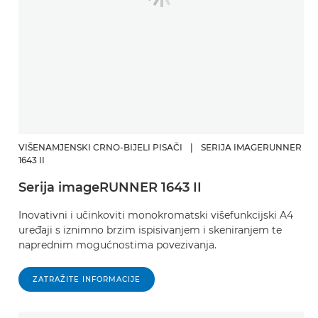
VIŠENAMJENSKI CRNO-BIJELI PISAČI
|
SERIJA IMAGERUNNER
1643 II
Serija imageRUNNER 1643 II
Inovativni i učinkoviti monokromatski višefunkcijski A4
uređaji s iznimno brzim ispisivanjem i skeniranjem te
naprednim mogućnostima povezivanja.
ZATRAŽITE INFORMACIJE