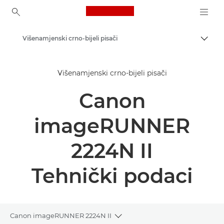
Canon Logo, back to ho
Višenamjenski crno-bijeli pisači
Uklju
Canon
Višenamjenski crno-bijeli pisači
Rješenja i usluge
Canon
Poslovni proizvodi
Poslovni pisači i faks-uređaji
imageRUNNER
Višenamjenski pisači – pisači "sve u jednom"
2224N II
Tehnički podaci
Canon imageRUNNER 2224N II
Toggle breadcrumbs