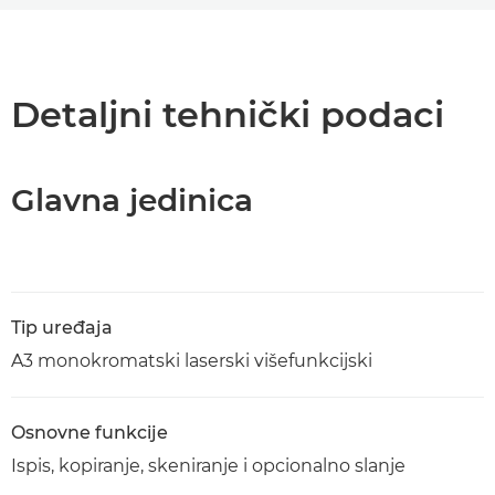
Pregled
Tehnički podaci
Detaljni tehnički podaci
Podrška
Glavna jedinica
Preuzimanje PDF-a
Tip uređaja
A3 monokromatski laserski višefunkcijski
Osnovne funkcije
Ispis, kopiranje, skeniranje i opcionalno slanje