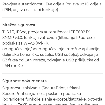
Provjera autentičnosti ID-a odjela (prijava uz ID odjela
i PIN, prijava na razini funkcije)
Mrežna sigurnost
TLS 1.3, IPSec, provjera autentičnost IEEE802.1X,
SNMP v3.0, funkcija vatrozida (filtriranje IP adrese),
podrška za WPA3 (Wi-Fi),
omogućavanje/onemogućavanje (mrežne aplikacije,
daljinsko korisničko sučelje, USB sučelje), odvajanje
G3 faksa od LAN mreže, odvajanje USB priključka od
LAN mreže
Sigurnost dokumenata
Sigurnost ispisivanja (SecurePrint, šifrirani
SecurePrint), sigurnost poslanih podataka
(ograničene funkcije slanja e-pošte/datoteke, potvrda
broja za FAKS, omogućavanje/ograničenje prijenosa