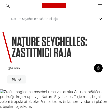
Canon Logo, back to ho
Nature Seychelles: zaštitnici raja
Uklju
Canon
NATURE SEYCHELLES:
Welcome to VIEW
ZAŠTITNICI RAJA
4 min
Planet