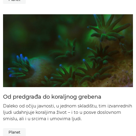
Od predgrađa do koraljnog grebena
Daleko od očiju javnosti, u jednom skladištu, tim izvanrednih
ljudi udahnjuje koraljima život – i to u posve doslovnom
smislu, ali i u srcima i umovima ljudi.
Planet