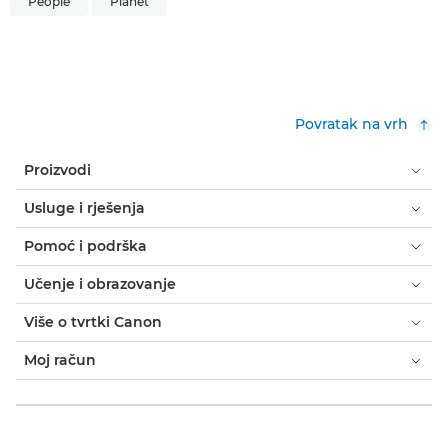
People
Planet
Povratak na vrh
Proizvodi
Usluge i rješenja
Pomoć i podrška
Učenje i obrazovanje
Više o tvrtki Canon
Moj račun
Uvjeti i odredbe
Obavijest o kolačićima
Dostupnost
Privatnost
Izjava o modernom ropstvu (PDF)