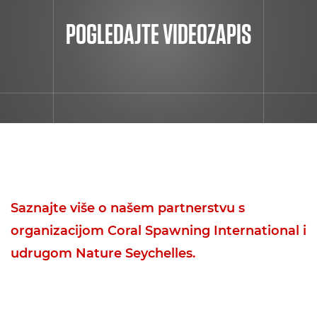
POGLEDAJTE VIDEOZAPIS
Saznajte više o našem partnerstvu s
organizacijom Coral Spawning International i
udrugom Nature Seychelles.