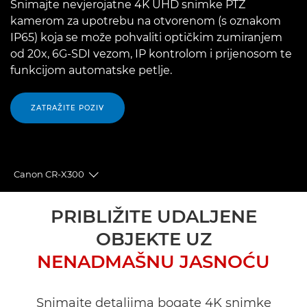
Snimajte nevjerojatne 4K UHD snimke PTZ
kamerom za upotrebu na otvorenom (s oznakom
IP65) koja se može pohvaliti optičkim zumiranjem
od 20x, 6G-SDI vezom, IP kontrolom i prijenosom te
funkcijom automatske petlje.
ZATRAŽITE POZIV
Canon CR-X300
Toggle breadcrumbs
Pregled
PRIBLIŽITE UDALJENE
OBJEKTE UZ
Tehnički podaci
NENADMAŠNU JASNOĆU
Podrška
Snimajte detaljima bogate 4K snimke