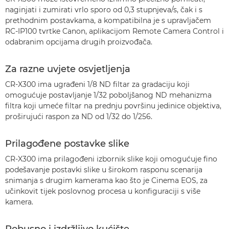
naginjati i zumirati vrlo sporo od 0,3 stupnjeva/s, čak i s
prethodnim postavkama, a kompatibilna je s upravljačem
RC-IP100 tvrtke Canon, aplikacijom Remote Camera Control i
odabranim opcijama drugih proizvođača.
Za razne uvjete osvjetljenja
CR-X300 ima ugrađeni 1/8 ND filtar za gradaciju koji
omogućuje postavljanje 1/32 poboljšanog ND mehanizma
filtra koji umeće filtar na prednju površinu jedinice objektiva,
proširujući raspon za ND od 1/32 do 1/256.
Prilagođene postavke slike
CR-X300 ima prilagođeni izbornik slike koji omogućuje fino
podešavanje postavki slike u širokom rasponu scenarija
snimanja s drugim kamerama kao što je Cinema EOS, za
učinkovit tijek poslovnog procesa u konfiguraciji s više
kamera.