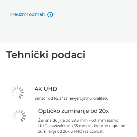
Preuzmi odmah

Tehnički podaci
4K UHD
Senzor od 1/2,3" za nevjerojatnu kvalitetu
Optičko zumiranje od 20x
Žarišna duljina od 29,3 mm – 601 mm (samo
UHD) ekvivalentna 35 mm te dodatno digitalno
zumiranje od 20x u FHD razlučivosti