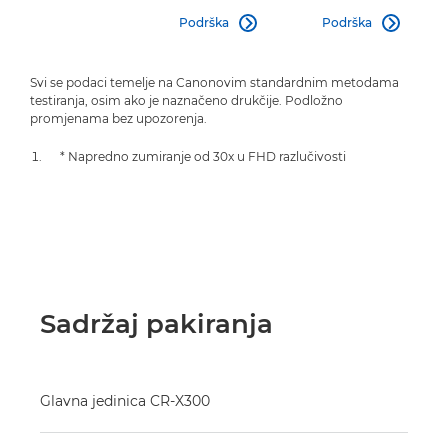
Podrška
Podrška


Svi se podaci temelje na Canonovim standardnim metodama
testiranja, osim ako je naznačeno drukčije. Podložno
promjenama bez upozorenja.
* Napredno zumiranje od 30x u FHD razlučivosti
Sadržaj pakiranja
Glavna jedinica CR-X300