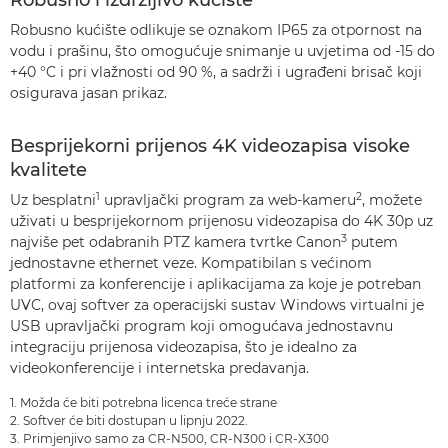
Robusno i izdržljivo kućište
Robusno kućište odlikuje se oznakom IP65 za otpornost na
vodu i prašinu, što omogućuje snimanje u uvjetima od -15 do
+40 °C i pri vlažnosti od 90 %, a sadrži i ugrađeni brisač koji
osigurava jasan prikaz.
Besprijekorni prijenos 4K videozapisa visoke
kvalitete
1
2
Uz besplatni
upravljački program za web-kameru
, možete
uživati u besprijekornom prijenosu videozapisa do 4K 30p uz
3
najviše pet odabranih PTZ kamera tvrtke Canon
putem
jednostavne ethernet veze. Kompatibilan s većinom
platformi za konferencije i aplikacijama za koje je potreban
UVC, ovaj softver za operacijski sustav Windows virtualni je
USB upravljački program koji omogućava jednostavnu
integraciju prijenosa videozapisa, što je idealno za
videokonferencije i internetska predavanja.
1. Možda će biti potrebna licenca treće strane
2. Softver će biti dostupan u lipnju 2022.
3. Primjenjivo samo za CR-N500, CR-N300 i CR-X300