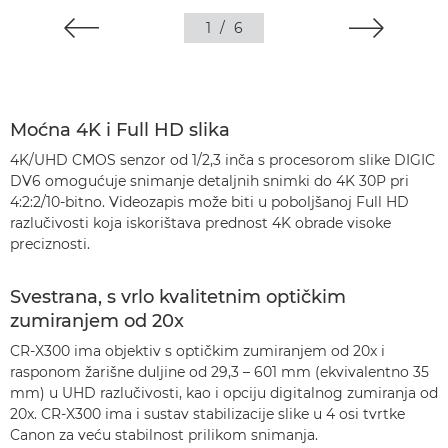
1
/
6
Moćna 4K i Full HD slika
4K/UHD CMOS senzor od 1/2,3 inča s procesorom slike DIGIC
DV6 omogućuje snimanje detaljnih snimki do 4K 30P pri
4:2:2/10-bitno. Videozapis može biti u poboljšanoj Full HD
razlučivosti koja iskorištava prednost 4K obrade visoke
preciznosti.
Svestrana, s vrlo kvalitetnim optičkim
zumiranjem od 20x
CR-X300 ima objektiv s optičkim zumiranjem od 20x i
rasponom žarišne duljine od 29,3 – 601 mm (ekvivalentno 35
mm) u UHD razlučivosti, kao i opciju digitalnog zumiranja od
20x. CR-X300 ima i sustav stabilizacije slike u 4 osi tvrtke
Canon za veću stabilnost prilikom snimanja.