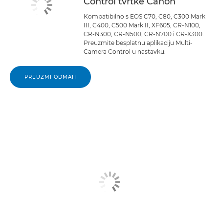
Control tvrtke Canon
Kompatibilno s EOS C70, C80, C300 Mark
III, C400, C500 Mark II, XF605, CR-N100,
CR-N300, CR-N500, CR-N700 i CR-X300.
Preuzmite besplatnu aplikaciju Multi-
Camera Control u nastavku:
PREUZMI ODMAH