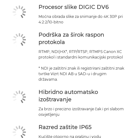
Procesor slike DIGIC DV6
Moćna obrada slike za snimanje do 4K 30P pri
4:2:2/10-bitno
Podrška za širok raspon
protokola
RTMP, NDI|HX*, RTP/RTSP, RTMPS Canon XC
protokol i standardni komunikacijski protokol
* NDI je zaštitni znak ili registrirani zaštitni znak
tvrtke Vizrt NDI AB u SAD-u i drugim
državama.
Hibridno automatsko
izoštravanje
Za brzo i precizno izoštravanje čak i pri slabom
osvjetljenju
Razred zaštite IP65
Kućište otporno na prašinu i vodu