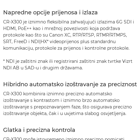
Napredne opcije prijenosa i izlaza
CR-X300 je iznimno fleksibilna zahvaljujući izlazima 6G SDI i
HDMI, PoE++ kao i mrežnoj povezivosti koja podržava
protokole kao što su Canon XC, RTP/RTSP, RTMP/RTMPS,
SRT, FreeD i NDI|HX* videoprijenos plus standardnu
komunikaciju, protokole za prijenos i kontrolne protokole.
* NDI je zaštitni znak ili registrirani zaštitni znak tvrtke Vizrt
NDI AB u SAD-u i drugim državama.
Hibridno automatsko izoštravanje za preciznost
CR-X300 kombinira iznimno precizno automatsko
izoštravanje s kontrastom i iznimno brzo automatsko
izoštravanje s prepoznavanjem faze, što osigurava precizno
izoštravanje objekta, čak i u uvjetima slabog osvjetljenja.
Glatka i precizna kontrola
CR-X300 može istovremeno iznimno precizno pomicati,