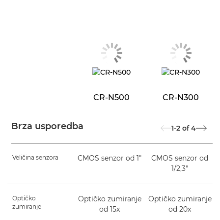
CR-N500
CR-N300
Brza usporedba
1-2
of
4
Veličina senzora
CMOS senzor od 1"
CMOS senzor od
1/2,3"
Optičko
Optičko zumiranje
Optičko zumiranje
zumiranje
od 15x
od 20x