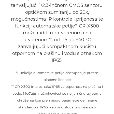
zahvaljujući 1/2,3-inčnom CMOS senzoru,
optičkom zumiranju od 20x,
mogućnostima IP kontrole i prijenosa te
funkciji automatske petlje*. CR-X300
može raditi u zatvorenom i na
otvorenom**, od -15 do +40 °C
zahvaljujući kompaktnom kućištu
otpornom na prašinu i vodu s oznakom
IP65.
*Funkcija automatske petlje dostupna je putem
plaćene licence
** CR-X300 ima oznaku IP65 za otpornost na prašinu i
vodu. Međutim, učinkovitost se ne jamči u uvjetima
okruženja koji premašuju parametre definirane
standardom IP65, kao ni u slučaju izloženosti
korozivnom plinu ili soli.