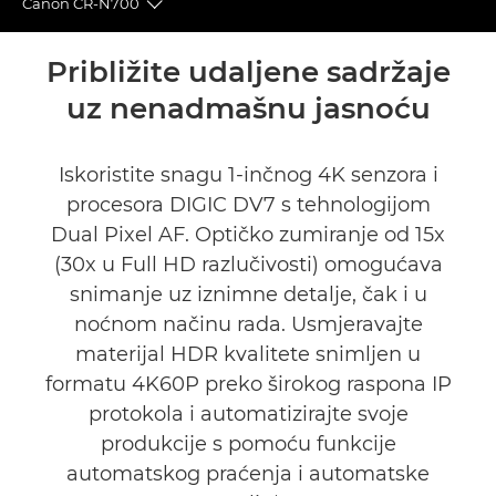
Canon CR-N700
Toggle breadcrumbs
Pregled
Približite udaljene sadržaje
uz nenadmašnu jasnoću
Tehnički podaci
Podrška
Iskoristite snagu 1-inčnog 4K senzora i
procesora DIGIC DV7 s tehnologijom
Dual Pixel AF. Optičko zumiranje od 15x
(30x u Full HD razlučivosti) omogućava
snimanje uz iznimne detalje, čak i u
noćnom načinu rada. Usmjeravajte
materijal HDR kvalitete snimljen u
formatu 4K60P preko širokog raspona IP
protokola i automatizirajte svoje
produkcije s pomoću funkcije
automatskog praćenja i automatske