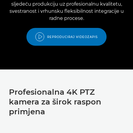
sljedeću produkciju uz profesionalnu kvalitetu,
svestranost i vrhunsku fleksibilnost integracije u
radne procese.
REPRODUCIRAJ VIDEOZAPIS
Profesionalna 4K PTZ
kamera za širok raspon
primjena