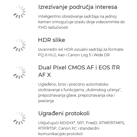
Izrezivanje područja interesa
Inteligentno obrezivanje sadržaja na jednoj
kameri omogućuje izradu dvije videosnimke do
FHD razlučivosti
HDR slike
Izvanredni 4K HDR vizualni sadržaji za formate
PQ ili HLG, kao i Canon Log 3 i Wide DR
Dual Pixel CMOS AF i EOS iTR
AF X
Uglađeno, brzo i precizno automatsko
izoštravanje s funkcijama „dubinskog učenja“,
prepoznavanja glave, prepoznavanja oka i
praćenja
Ugrađeni protokoli
Uključujući NDI|HX*, SRT, FreeD, RTMP/RTMPS,
RTP/RTSP, Canon XC i standardni
komunikacijski protokol