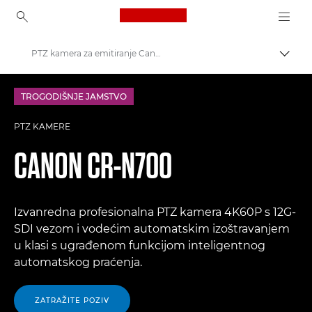
Canon Logo, back to ho
PTZ kamera za emitiranje Canon CR-N700
Uklju
Canon
TROGODIŠNJE JAMSTVO
PTZ kamere i daljinske mrežne kamere
PTZ KAMERE
CANON
CR-N700
Izvanredna profesionalna PTZ kamera 4K60P s 12G-
SDI vezom i vodećim automatskim izoštravanjem
u klasi s ugrađenom funkcijom inteligentnog
automatskog praćenja.
ZATRAŽITE POZIV