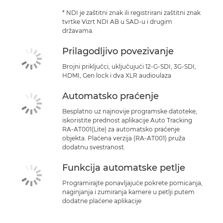
* NDI je zaštitni znak ili registrirani zaštitni znak
tvrtke Vizrt NDI AB u SAD-u i drugim
državama.
Prilagodljivo povezivanje
Brojni priključci, uključujući 12-G-SDI, 3G-SDI,
HDMI, Gen lock i dva XLR audioulaza
Automatsko praćenje
Besplatno uz najnovije programske datoteke,
iskoristite prednost aplikacije Auto Tracking
RA-AT001(Lite) za automatsko praćenje
objekta. Plaćena verzija (RA-AT001) pruža
dodatnu svestranost.
Funkcija automatske petlje
Programirajte ponavljajuće pokrete pomicanja,
naginjanja i zumiranja kamere u petlji putem
dodatne plaćene aplikacije