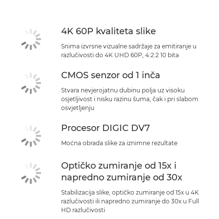
4K 60P kvaliteta slike
Snima izvrsne vizualne sadržaje za emitiranje u
razlučivosti do 4K UHD 60P, 4:2:2 10 bita
CMOS senzor od 1 inča
Stvara nevjerojatnu dubinu polja uz visoku
osjetljivost i nisku razinu šuma, čak i pri slabom
osvjetljenju
Procesor DIGIC DV7
Moćna obrada slike za iznimne rezultate
Optičko zumiranje od 15x i
napredno zumiranje od 30x
Stabilizacija slike, optičko zumiranje od 15x u 4K
razlučivosti ili napredno zumiranje do 30x u Full
HD razlučivosti