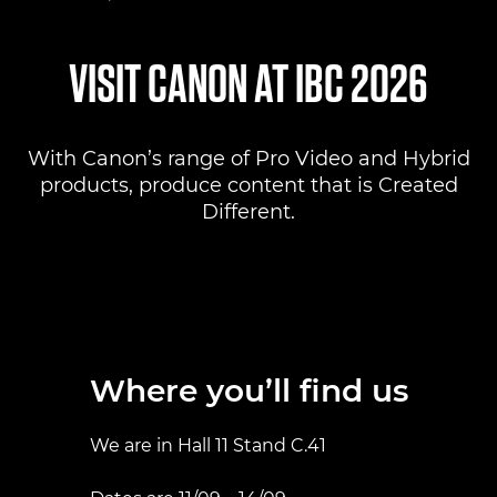
Where to find us
VISIT CANON AT IBC 2026
Products
With Canon’s range of Pro Video and Hybrid
Pro AV Solutions
products, produce content that is Created
Different.
Product Ranges
Canon Professional Services
Where you’ll find us
We are in Hall 11 Stand C.41