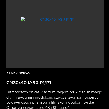
FILMSKI SERVO
CN30x40 IAS J R1/P1
Ultratelefoto objektiv sa zumiranjem od 30x za snimanje
divljih životinja i produkciju uživo, s izvornom Super35
pokrivenošću i priznatom filmskom optikom tvrtke
Canon za nevjerojatnu 4K i 8K jasnoću.