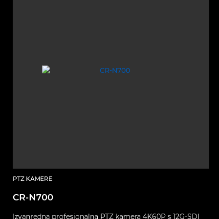
PTZ KAMERE
CR-N700
Izvanredna profesionalna PTZ kamera 4K60P s 12G-SDI