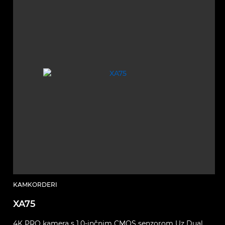
KAMKORDERI
XA75
4K PRO kamera s 1,0-inčnim CMOS senzorom Uz Dual