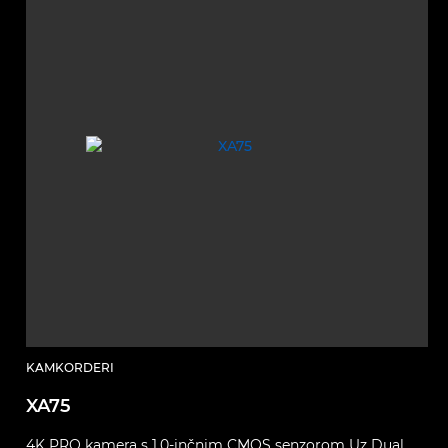
KAMKORDERI
XA75
4K PRO kamera s 1,0-inčnim CMOS senzorom Uz Dual