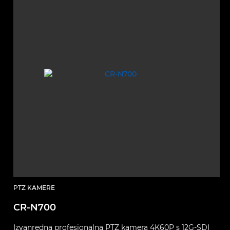
PTZ KAMERE
CR-N700
Izvanredna profesionalna PTZ kamera 4K60P s 12G-SDI