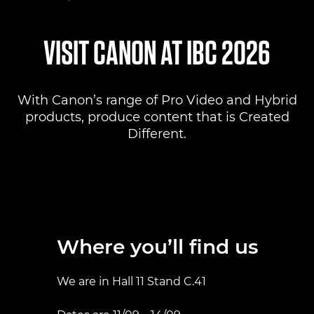
Where to find us
VISIT CANON AT IBC 2026
Products
With Canon’s range of Pro Video and Hybrid
Pro AV Solutions
products, produce content that is Created
Different.
Product Ranges
Canon Professional Services
Where you’ll find us
We are in Hall 11 Stand C.41