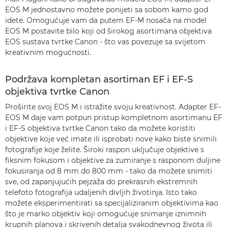
EOS M jednostavno možete ponijeti sa sobom kamo god
idete. Omogućuje vam da putem EF-M nosača na model
EOS M postavite bilo koji od širokog asortimana objektiva
EOS sustava tvrtke Canon - što vas povezuje sa svijetom
kreativnim mogućnosti.
Podržava kompletan asortiman EF i EF-S
objektiva tvrtke Canon
Proširite svoj EOS M i istražite svoju kreativnost. Adapter EF-
EOS M daje vam potpun pristup kompletnom asortimanu EF
i EF-S objektiva tvrtke Canon tako da možete koristiti
objektive koje već imate ili isprobati nove kako biste snimili
fotografije koje želite. Široki raspon uključuje objektive s
fiksnim fokusom i objektive za zumiranje s rasponom duljine
fokusiranja od 8 mm do 800 mm - tako da možete snimiti
sve, od zapanjujućih pejzaža do prekrasnih ekstremnih
telefoto fotografija udaljenih divljih životinja. Isto tako
možete eksperimentirati sa specijaliziranim objektivima kao
što je marko objektiv koji omogućuje snimanje iznimnih
krupnih planova i skrivenih detalja svakodnevnog života ili