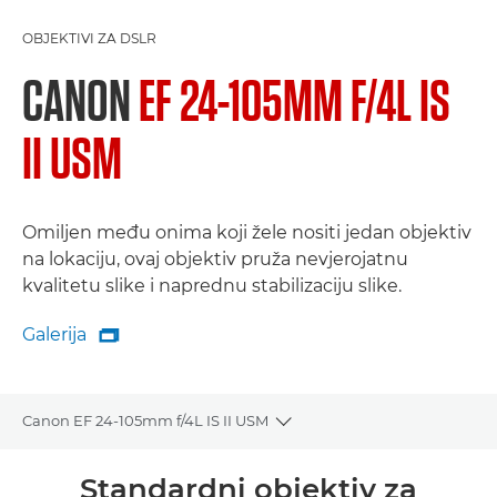
OBJEKTIVI ZA DSLR
CANON
EF 24-105MM F/4L IS
II USM
Omiljen među onima koji žele nositi jedan objektiv
na lokaciju, ovaj objektiv pruža nevjerojatnu
kvalitetu slike i naprednu stabilizaciju slike.
Galerija

Galerija
Canon EF 24-105mm f/4L IS II USM
Toggle breadcrumbs
Pregled
Standardni objektiv za