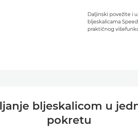
Daljinski povežite i 
bljeskalicama Speed
praktičnog višefunkc
vljanje bljeskalicom u 
pokretu