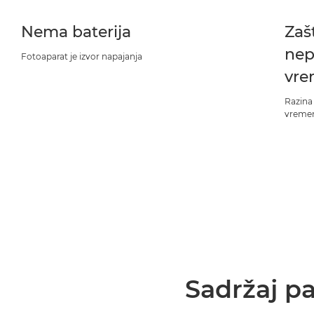
Nema baterija
Zaš
nep
Fotoaparat je izvor napajanja
vre
Razina
vremens
Sadržaj pa