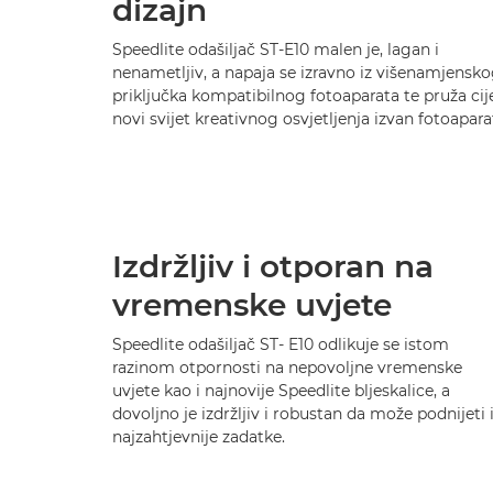
dizajn
Speedlite odašiljač ST-E10 malen je, lagan i
nenametljiv, a napaja se izravno iz višenamjensk
priključka kompatibilnog fotoaparata te pruža cije
novi svijet kreativnog osvjetljenja izvan fotoapara
Izdržljiv i otporan na
vremenske uvjete
Speedlite odašiljač ST- E10 odlikuje se istom
razinom otpornosti na nepovoljne vremenske
uvjete kao i najnovije Speedlite bljeskalice, a
dovoljno je izdržljiv i robustan da može podnijeti 
najzahtjevnije zadatke.