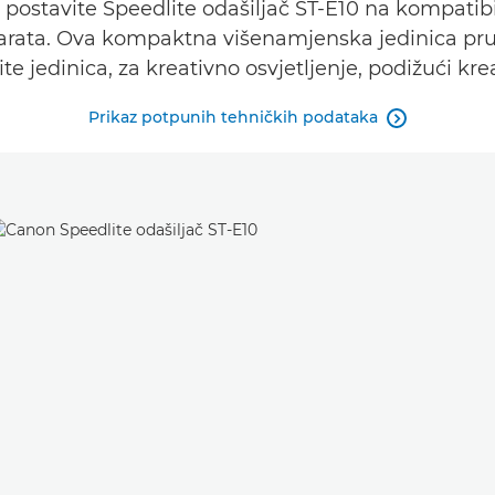
 i postavite Speedlite odašiljač ST-E10 na kompatibi
arata. Ova kompaktna višenamjenska jedinica pruž
te jedinica, za kreativno osvjetljenje, podižući kre
Prikaz potpunih tehničkih podataka
