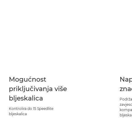
Mogućnost
Nap
priključivanja više
zna
bljeskalica
Podrža
zavjeso
Kontrolira do 15 Speedlite
kompat
bljeskalica
bljesk