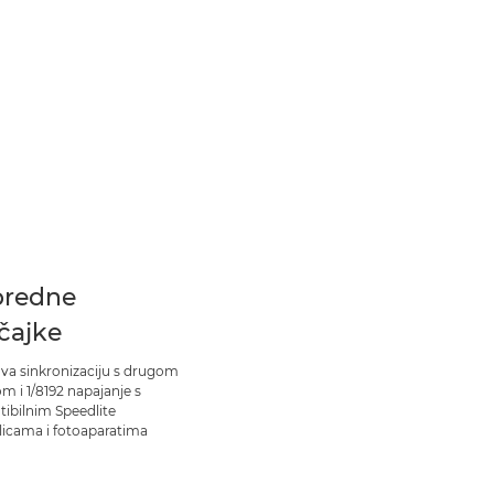
redne
čajke
va sinkronizaciju s drugom
m i 1/8192 napajanje s
ibilnim Speedlite
alicama i fotoaparatima