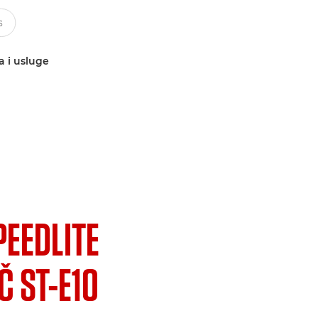
a i usluge
PEEDLITE
Č ST-E10