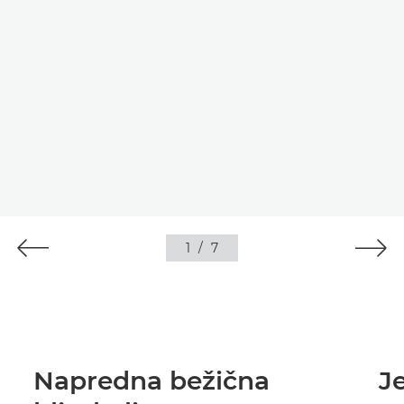
1
/
7
Napredna bežična
J