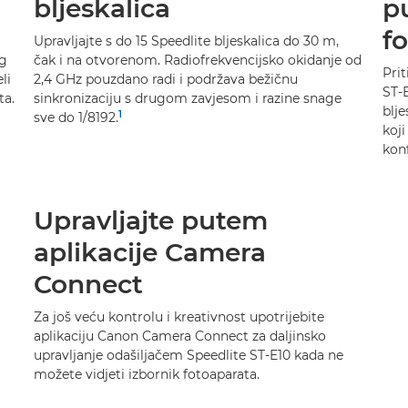
bljeskalica
p
f
Upravljajte s do 15 Speedlite bljeskalica do 30 m,
og
čak i na otvorenom. Radiofrekvencijsko okidanje od
Prit
li
2,4 GHz pouzdano radi i podržava bežičnu
ST-E
ta.
sinkronizaciju s drugom zavjesom i razine snage
blje
1
sve do 1/8192.
koj
konf
Upravljajte putem
aplikacije Camera
Connect
Za još veću kontrolu i kreativnost upotrijebite
aplikaciju Canon Camera Connect za daljinsko
i
upravljanje odašiljačem Speedlite ST-E10 kada ne
možete vidjeti izbornik fotoaparata.