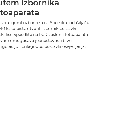
utem izbornika
otoaparata
isnite gumb izbornika na Speedlite odašiljaču
10 kako biste otvorili izbornik postavki
skalice Speedlite na LCD zaslonu fotoaparata
i vam omogućava jednostavnu i brzu
iguraciju i prilagodbu postavki osvjetljenja.