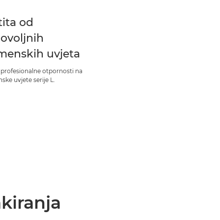
tita od
ovoljnih
menskih uvjeta
 profesionalne otpornosti na
ke uvjete serije L.
kiranja