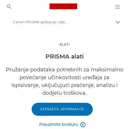
Canon Logo, back to ho
Canon PRISMA aplikacije i alati u oblaku
Uklju
Canon
Rješenja i usluge
ALATI
Poslovni proizvodi
PRISMA alati
Poslovni softver
Pružanje podataka potrebnih za maksimalno
povećanje učinkovitosti uređaja za
ispisivanje, uključujući praćenje, analizu i
dodjelu troškova.
ZATRAŽITE INFORMACIJE
Preuzmite brošuru
