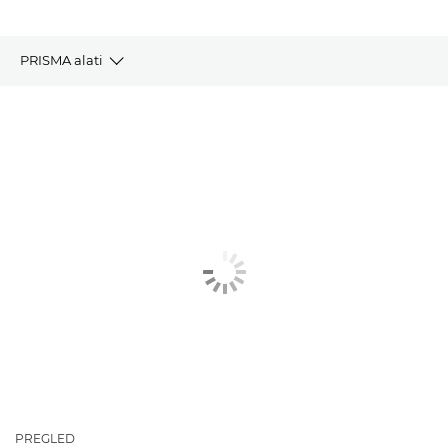
PRISMA alati
Pregled
Upravljanje bojama
Analitika podataka
Upravljanje uređajem
Slična rješenja
Istražite više
PREGLED