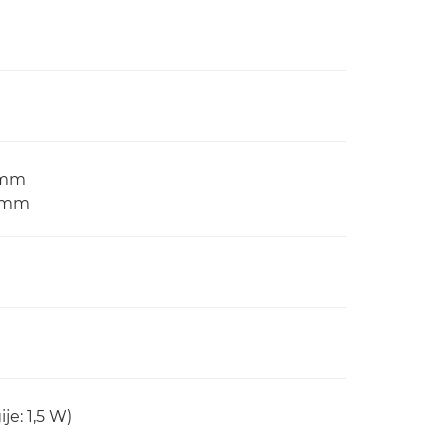
) mm
) mm
je: 1,5 W)