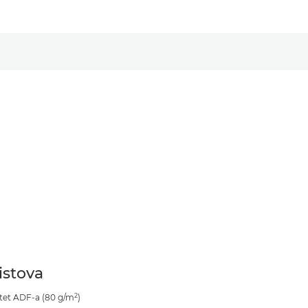
listova
2
tet ADF-a (80 g/m
)