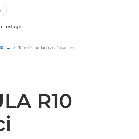
a i usluge
Canon imageFORMULA R10 – skeneri dokumenata
Tehnički podaci i značajke – imageFORMULA R10 tvrtke Canon – skeneri dokumenata
LA R10
ci