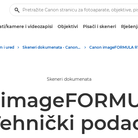
ti/kamere i videozapisi
Objektivi
Pisači i skeneri
Rješenj
m i ured
Skeneri dokumenata - Canon Hrvatska
Skeneri dokumenata
 imageFORMU
ehnički poda