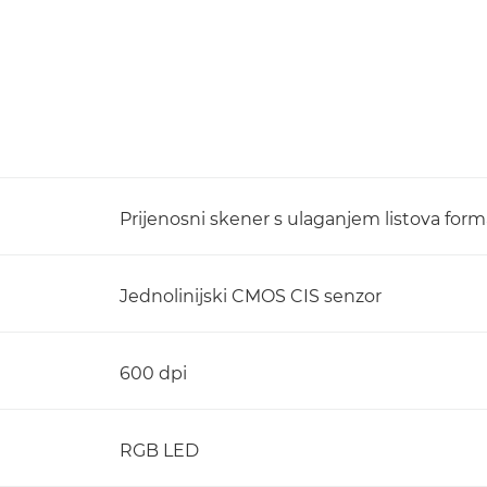
Prijenosni skener s ulaganjem listova for
Jednolinijski CMOS CIS senzor
600 dpi
RGB LED