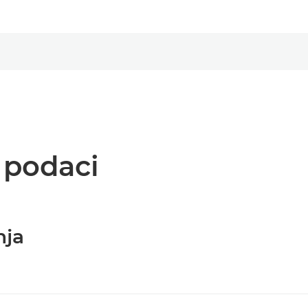
i podaci
nja