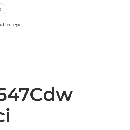
a i usluge
P647Cdw
ci