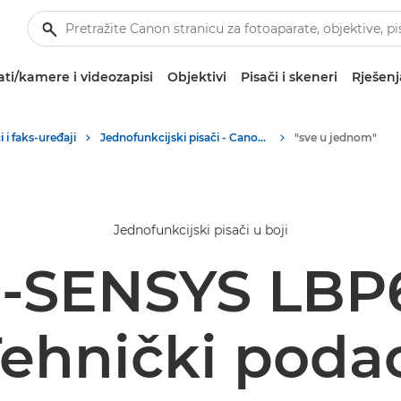
ti/kamere i videozapisi
Objektivi
Pisači i skeneri
Rješenj
 i faks-uređaji
Jednofunkcijski pisači - Canon Hrvatska
"sve u jednom"
Jednofunkcijski pisači u boji
i-SENSYS LB
ehnički poda