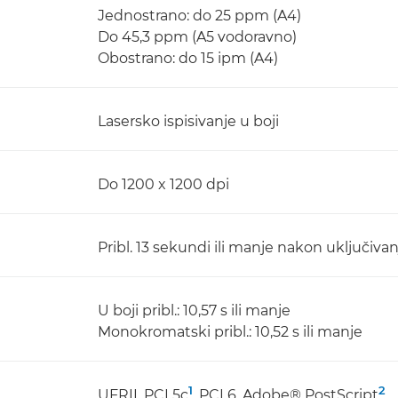
Jednostrano: do 25 ppm (A4)
Do 45,3 ppm (A5 vodoravno)
Obostrano: do 15 ipm (A4)
Lasersko ispisivanje u boji
Do 1200 x 1200 dpi
Pribl. 13 sekundi ili manje nakon uključivan
U boji pribl.: 10,57 s ili manje
Monokromatski pribl.: 10,52 s ili manje
1
2
UFRII, PCL5c
, PCL6, Adobe® PostScript