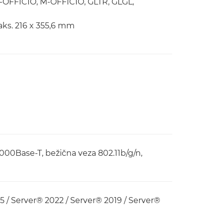
 B-OFFICIO, M-OFFICIO, GLTR, GLGL,
aks. 216 x 355,6 mm
00Base-T, bežična veza 802.11b/g/n,
 / Server® 2022 / Server® 2019 / Server®