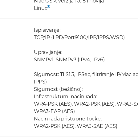
Mac OS X verzija 10.15 i novija
3
Linux
Ispisivanje:
TCP/IP (LPD/Port9100/IPP/IPPS/WSD)
Upravljanje:
SNMPv1, SNMPv3 (IPv4, IPv6)
Sigurnost: TLS1.3, IPSec, filtriranje IP/Mac
IPPS)
Sigurnost (bežično):
Infrastrukturni način rada:
WPA-PSK (AES), WPA2-PSK (AES), WPA3-SA
WPA3-EAP (AES)
Način rada pristupne točke:
WPA2-PSK (AES), WPA3-SAE (AES)