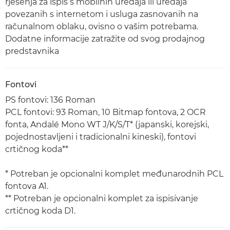
rješenja za ispis s mobilnih uređaja ili uređaja
povezanih s internetom i usluga zasnovanih na
računalnom oblaku, ovisno o vašim potrebama.
Dodatne informacije zatražite od svog prodajnog
predstavnika
Fontovi
PS fontovi: 136 Roman
PCL fontovi: 93 Roman, 10 Bitmap fontova, 2 OCR
fonta, Andalé Mono WT J/K/S/T* (japanski, korejski,
pojednostavljeni i tradicionalni kineski), fontovi
crtičnog koda**
* Potreban je opcionalni komplet međunarodnih PCL
fontova A1.
** Potreban je opcionalni komplet za ispisivanje
crtičnog koda D1.