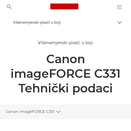
Canon Logo, back to ho
Višenamjenski pisači u boji
Uklju
Canon
Višenamjenski pisači u boji
Rješenja i usluge
Canon
Poslovni proizvodi
Poslovni pisači i faks-uređaji
imageFORCE C331
Višenamjenski pisači – pisači "sve u jednom"
Tehnički podaci
Canon imageFORCE C331
Toggle breadcrumbs
Pregled