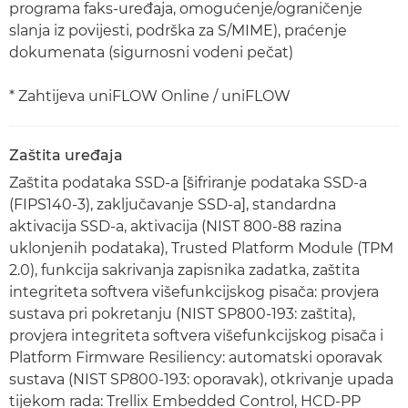
programa faks-uređaja, omogućenje/ograničenje
slanja iz povijesti, podrška za S/MIME), praćenje
dokumenata (sigurnosni vodeni pečat)
* Zahtijeva uniFLOW Online / uniFLOW
Zaštita uređaja
Zaštita podataka SSD-a [šifriranje podataka SSD-a
(FIPS140-3), zaključavanje SSD-a], standardna
aktivacija SSD-a, aktivacija (NIST 800-88 razina
uklonjenih podataka), Trusted Platform Module (TPM
2.0), funkcija sakrivanja zapisnika zadatka, zaštita
integriteta softvera višefunkcijskog pisača: provjera
sustava pri pokretanju (NIST SP800-193: zaštita),
provjera integriteta softvera višefunkcijskog pisača i
Platform Firmware Resiliency: automatski oporavak
sustava (NIST SP800-193: oporavak), otkrivanje upada
tijekom rada: Trellix Embedded Control, HCD-PP