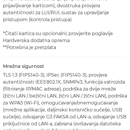
prijavljivanje karticom), dvostruka provjera
autentičnosti za LUI/RUI, sustav za upravljanje
pristupom (kontrola pristupa)
*Čitači kartica su opcionalni; provjerite poglavlje
Hardverska dodatna oprema
**Potrebna je pretplata
Mrežna sigurnost
TLS 1.3 (FIPS140-3), IPSec (FIPS140-3), provjera
autentičnosti IEEE802.1X, SNMPv3, funkcija vatrozida
(filtriranje IP/MAC adrese), podrška za dvije mreže
(žični LAN / bežični LAN, žični LAN / žični LAN), podrška
za WPA3 (Wi-Fi), omogućavanje/onemogućavanje
(mrežne aplikacije, daljinsko korisničko sučelje, USB
sučelje), odvajanje G3 FAKSA od LAN-a, odvajanje USB
priključnice od LAN-a, zabrana izvršavanja datoteka