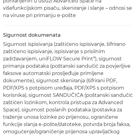
pohranjenih u usluzi Advanced Space na
višefunkcijskom pisaču, skeniranje i slanje – odnosi se
na viruse pri primanju e-pošte
Sigurnost dokumenata
Sigurnost ispisivanja (zaštićeno ispisivanje, šifrirano
zaštićeno ispisivanje, ispisivanje s prisilnim
zadržavanjem, uniFLOW Secure Print*), sigurnost
primanja podataka (poštanski sandučić za povjerljive
faksove automatski prosljeđuje primljene
dokumente), sigurnost skeniranja (šifrirani PDF,
PDF/XPS s potpisom uređaja, PDF/XPS s potpisom
korisnika), sigurnost SANDUČIĆA (poštanski sandučić
zaštićen lozinkom, kontrola pristupa za Advanced
Space), sigurnost poslanih podataka (postavka za
traženje unosa lozinke po prijenosu, ograničene
funkcije slanja e-pošte/datoteke, potvrda broja faksa,
omogućenje/ograničenje prijenosa upravljačkog