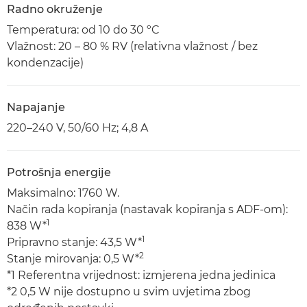
Radno okruženje
Temperatura: od 10 do 30 ºC
Vlažnost: 20 – 80 % RV (relativna vlažnost / bez
kondenzacije)
Napajanje
220–240 V, 50/60 Hz; 4,8 A
Potrošnja energije
Maksimalno: 1760 W.
Način rada kopiranja (nastavak kopiranja s ADF-om):
1
838 W*
1
Pripravno stanje: 43,5 W*
2
Stanje mirovanja: 0,5 W*
*1 Referentna vrijednost: izmjerena jedna jedinica
*2 0,5 W nije dostupno u svim uvjetima zbog