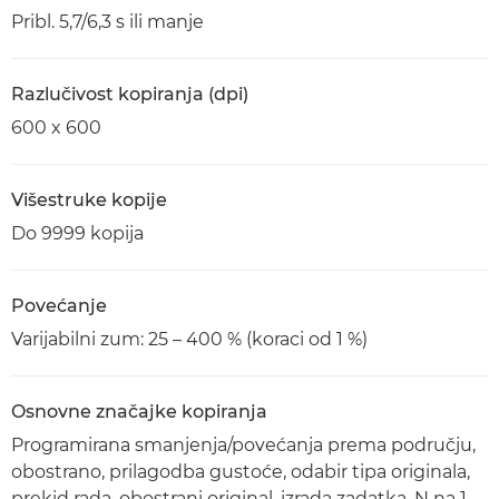
Pribl. 5,7/6,3 s ili manje
Razlučivost kopiranja (dpi)
600 x 600
Višestruke kopije
Do 9999 kopija
Povećanje
Varijabilni zum: 25 – 400 % (koraci od 1 %)
Osnovne značajke kopiranja
Programirana smanjenja/povećanja prema području,
obostrano, prilagodba gustoće, odabir tipa originala,
prekid rada, obostrani original, izrada zadatka, N na 1,