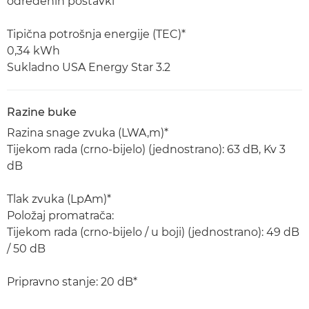
određenih postavki
Tipična potrošnja energije (TEC)*
0,34 kWh
Sukladno USA Energy Star 3.2
Razine buke
Razina snage zvuka (LWA,m)*
Tijekom rada (crno-bijelo) (jednostrano): 63 dB, Kv 3
dB
Tlak zvuka (LpAm)*
Položaj promatrača:
Tijekom rada (crno-bijelo / u boji) (jednostrano): 49 dB
/ 50 dB
Pripravno stanje: 20 dB*