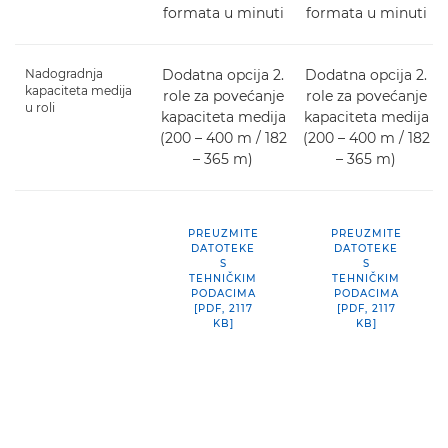
formata u minuti
formata u minuti
Nadogradnja
Dodatna opcija 2.
Dodatna opcija 2.
kapaciteta medija
role za povećanje
role za povećanje
u roli
kapaciteta medija
kapaciteta medija
(200 – 400 m / 182
(200 – 400 m / 182
– 365 m)
– 365 m)
PREUZMITE
PREUZMITE
DATOTEKE
DATOTEKE
S
S
TEHNIČKIM
TEHNIČKIM
PODACIMA
PODACIMA
[PDF, 2117
[PDF, 2117
KB]
KB]