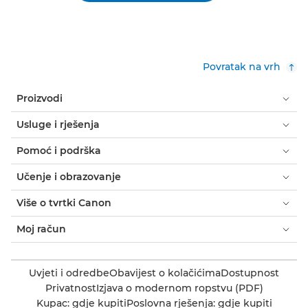
Povratak na vrh
Proizvodi
Usluge i rješenja
Pomoć i podrška
Učenje i obrazovanje
Više o tvrtki Canon
Moj račun
Uvjeti i odredbe
Obavijest o kolačićima
Dostupnost
Privatnost
Izjava o modernom ropstvu (PDF)
Kupac: gdje kupiti
Poslovna rješenja: gdje kupiti