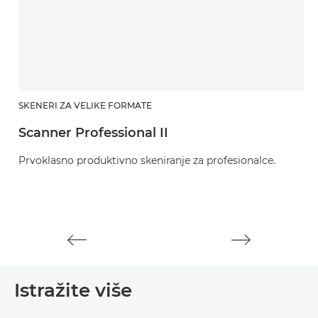
SKENERI ZA VELIKE FORMATE
D
Scanner Professional II
S
Prvoklasno produktivno skeniranje za profesionalce.
In
ca
Istražite više