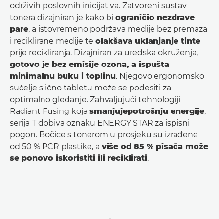
održivih poslovnih inicijativa. Zatvoreni sustav
tonera dizajniran je kako bi
ograničio nezdrave
pare
, a istovremeno podržava medije bez premaza
i reciklirane medije te
olakšava uklanjanje tinte
prije recikliranja. Dizajniran za uredska okruženja,
gotovo je bez emisije ozona, a ispušta
minimalnu buku i toplinu
. Njegovo ergonomsko
sučelje slično tabletu može se podesiti za
optimalno gledanje. Zahvaljujući tehnologiji
Radiant Fusing koja
smanjuje
potrošnju energije
,
serija T dobiva oznaku ENERGY STAR za ispisni
pogon. Bočice s tonerom u prosjeku su izrađene
od 50 % PCR plastike, a
više od 85 % pisača može
se ponovo iskoristiti ili reciklirati
.