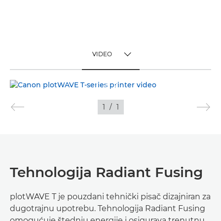
VIDEO
TOGGLE MENU
VIDEO
1
/
1
FOTOGRAFIJE
Tehnologija Radiant Fusing
plotWAVE T je pouzdani tehnički pisač dizajniran za
dugotrajnu upotrebu. Tehnologija Radiant Fusing
omogućuje štednju energije i osigurava trenutnu