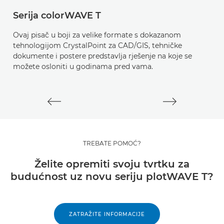
Serija colorWAVE T
p
Ovaj pisač u boji za velike formate s dokazanom
O
tehnologijom CrystalPoint za CAD/GIS, tehničke
t
dokumente i postere predstavlja rješenje na koje se
n
možete osloniti u godinama pred vama.
Su
od
TREBATE POMOĆ?
Želite opremiti svoju tvrtku za
budućnost uz novu seriju plotWAVE T?
ZATRAŽITE INFORMACIJE