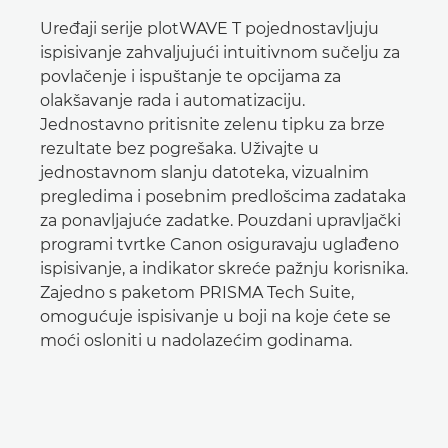
Uređaji serije plotWAVE T pojednostavljuju
ispisivanje zahvaljujući intuitivnom sučelju za
povlačenje i ispuštanje te opcijama za
olakšavanje rada i automatizaciju.
Jednostavno pritisnite zelenu tipku za brze
rezultate bez pogrešaka. Uživajte u
jednostavnom slanju datoteka, vizualnim
pregledima i posebnim predlošcima zadataka
za ponavljajuće zadatke. Pouzdani upravljački
programi tvrtke Canon osiguravaju uglađeno
ispisivanje, a indikator skreće pažnju korisnika.
Zajedno s paketom PRISMA Tech Suite,
omogućuje ispisivanje u boji na koje ćete se
moći osloniti u nadolazećim godinama.