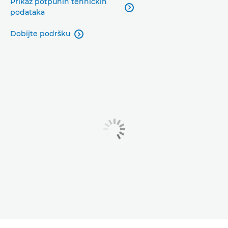
Prikaz potpunih tehničkih

podataka
Dobijte podršku
