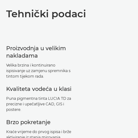
Tehnički podaci
Proizvodnja u velikim
nakladama
Velika brzina i kontinuirano
ispisivanje uz zamjenu spremnika s
tintom tijekom rada.
Kvaliteta vodeća u klasi
Puna pigmentna tinta LUCIA TD za
precizne i upečatljive CAD, GIS i
postere.
Brzo pokretanje
Kraće vrijeme do prvog ispisa i brže
aktiviranje iz stanja mirovanja.