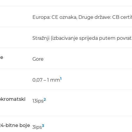
Europa: CE oznaka, Druge države: CB certi
Stražnji (izbacivanje sprijeda putem povr
je
Gore
1
0,07 – 1 mm
nokromatski
2
13ips
24-bitne boje
3
3ips