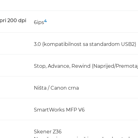
pri 200 dpi
4
6ips
3.0 (kompatibilnost sa standardom USB2)
Stop, Advance, Rewind (Naprijed/Premotaj
Ništa / Canon crna
SmartWorks MFP V6
Skener Z36