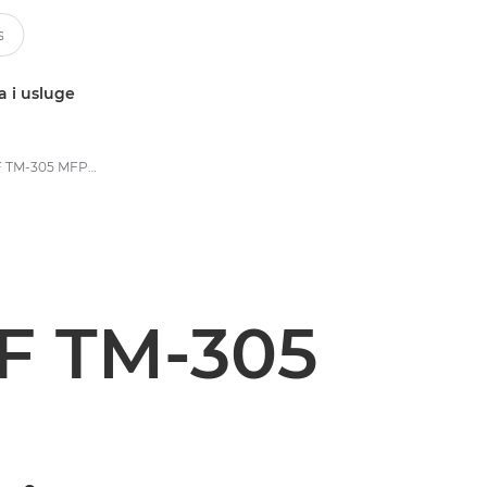
a i usluge
imagePROGRAF TM-305 MFP Z36 tvrtke Canon – pisači za velike formate – tehnički podaci
F TM-305