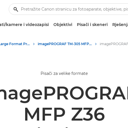
ti/kamere i videozapisi
Objektivi
Pisači i skeneri
Rješenj
High-Quality Large Format Printers for CAD/GIS and Stunning Graphics
imagePROGRAF TM-305 MFP Z36: vrhunsko ispisivanje velikih formata
Pisači za velike formate
magePROGRA
MFP Z36