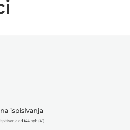
ci
ina ispisivanja
ispisivanja od 144 pph (A1)