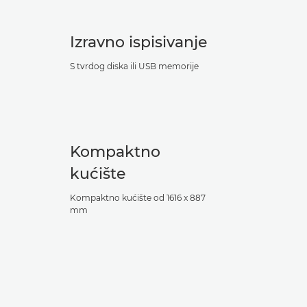
Izravno ispisivanje
S tvrdog diska ili USB memorije
Kompaktno
kućište
Kompaktno kućište od 1616 x 887
mm