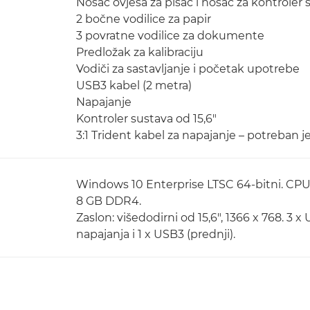
Nosač ovjesa za pisač i nosač za kontroler 
2 bočne vodilice za papir
3 povratne vodilice za dokumente
Predložak za kalibraciju
Vodiči za sastavljanje i početak upotrebe
USB3 kabel (2 metra)
Napajanje
Kontroler sustava od 15,6"
3:1 Trident kabel za napajanje – potreban je 
Windows 10 Enterprise LTSC 64-bitni. CPU
8 GB DDR4.
Zaslon: višedodirni od 15,6", 1366 x 768. 3 x 
napajanja i 1 x USB3 (prednji).