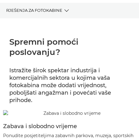
RJEŠENJA ZA FOTOKABINE
Spremni pomoći poslovanju?
Spremni pomoći
Kako funkcionira
poslovanju?
Zašto Canon?
Istražite širok spektar industrija i
Slični proizvodi
komercijalnih sektora u kojima vaša
fotokabina može dodati vrijednost,
Česta pitanja
poboljšati angažman i povećati vaše
prihode.
Zabava i slobodno vrijeme
Ponudite posjetiteljima zabavnih parkova, muzeja, sportskih