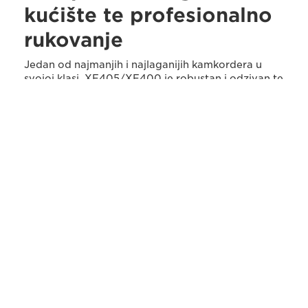
kućište te profesionalno
rukovanje
Jedan od najmanjih i najlaganijih kamkordera u
svojoj klasi, XF405/XF400 je robustan i odzivan te
ima profesionalne razine kontrole i povezivanja, a
XF405 ima i 3G-SDI izlaz. Uz dva utora za SD
karticu XF405/XF400 može duže snimati uz
prijenos snimanja s jedne kartice na drugu i
istovremeno snimanje.