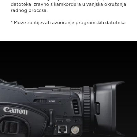
datoteka izravno s kamkordera u vanjska okruženja
radnog procesa.
* Može zahtijevati ažuriranje programskih datoteka